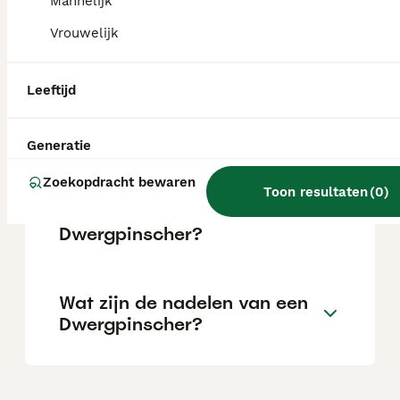
Mannelijk
succesvolle training.
Vrouwelijk
Wat is de belangrijkste
Leeftijd
doodsoorzaak bij
dwergpinschers?
Generatie
Zoekopdracht bewaren
Wat is de gemiddelde
Toon resultaten
(
0
)
levensverwachting van een
Dwergpinscher?
Wat zijn de nadelen van een
Dwergpinscher?