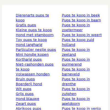
dierenarts pups te
pups te koop in beek
koop
pups te koop in baarn
gratis pups
pups te koop in
kleine pups te koop
zoetermeer
hond met stamboom
pups te koop in weert
toy pups te koop
pups te koop zuid
hond langharig
holland
particulier nestje pups
pups te koop in
mini hondje kopen
zeeland
kortharig pups
pups te koop in
niet-rashonden pups
purmerend
te koop
pups te koop in
volwassen honden
barneveld
bruin pups
pups te koop in
boerderij hond
drenthe
wit pups
pups te koop in
grijs pups
zutphen
hond blauwe
pups te koop in
zwart pups
apeldoorn
abrikoos pups
pups te koop in venlo