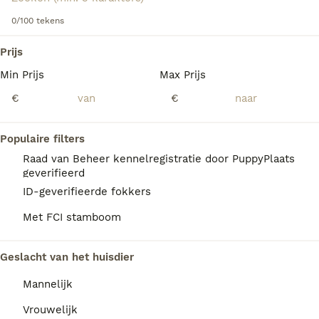
Lees onze
Duitse Staande Hond Langhaar adviespagina
voor informatie over dit hondenras
0/100 tekens
We hebben 0 Duitse Staande Hond Langhaar
Prijs
Pups te koop in Utrecht gevonden.
Min Prijs
Max Prijs
Als je toekomstige resultaten wil zien voor deze 
exacte zoekopdracht, sla dan je zoekopdracht op en 
€
€
vind jouw perfecte hond:
Zoekopdracht bewaren
Populaire filters
Raad van Beheer kennelregistratie door PuppyPlaats
geverifieerd
FAQ's
ID-geverifieerde fokkers
Met FCI stamboom
Wat kost een Duitse Staande
Geslacht van het huisdier
Langhaar pup?
Mannelijk
Een Duitse Staande Langhaar pup vraagt een
aanzienlijke investering die varieert
Vrouwelijk