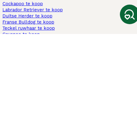
Cockapoo te koop
Labrador Retriever te koop
Duitse Herder te koop
Franse Bulldog te koop
Teckel ruwhaar te koop
Cavapoo te koop
Andere populaire pagina's
Honden te koop in Amsterdam
Pups te koop Limburg​
Pups te koop Friesland​
Honden te koop in Gelderland
Honden te koop in Den Haag
Honden te koop in Enschede
Adopteer hond in Nederland
Informatie
Over ons
Privacybeleid
Support
Pers