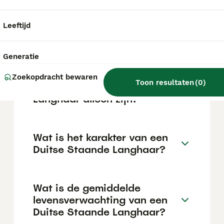
afhankelijk van de fokker.
Leeftijd
Blaffen Duitse Staande
Pointers veel?
Generatie
Zoekopdracht bewaren
Toon resultaten
(
0
)
Kan een Duitse Staande
Langhaar alleen zijn?
Wat is het karakter van een
Duitse Staande Langhaar?
Wat is de gemiddelde
levensverwachting van een
Duitse Staande Langhaar?