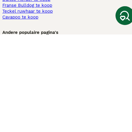
Franse Bulldog te koop
Teckel ruwhaar te koop
Cavapoo te koop
Andere populaire pagina's
Honden te koop in Amsterdam
Pups te koop Limburg​
Pups te koop Friesland​
Honden te koop in Gelderland
Honden te koop in Den Haag
Honden te koop in Enschede
Adopteer hond in Nederland
Informatie
Over ons
Privacybeleid
Support
Pers
Voorwaarden
Pups verkopen
Honden test