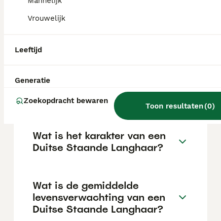
afhankelijk van de fokker.
Mannelijk
Vrouwelijk
Blaffen Duitse Staande
Pointers veel?
Leeftijd
Generatie
Kan een Duitse Staande
Langhaar alleen zijn?
Zoekopdracht bewaren
Toon resultaten
(
0
)
Wat is het karakter van een
Duitse Staande Langhaar?
Wat is de gemiddelde
levensverwachting van een
Duitse Staande Langhaar?