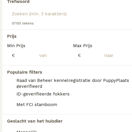
Trefwoord
Lees onze
Duitse Staande Hond Langhaar adviespagina
voor informatie over dit hondenras
We hebben 0 Duitse Staande Hond Langhaar
0/100 tekens
Pups te koop in Reusel gevonden.
Als je toekomstige resultaten wil zien voor deze 
Prijs
exacte zoekopdracht, sla dan je zoekopdracht op en 
vind jouw perfecte hond:
Min Prijs
Max Prijs
€
€
Zoekopdracht bewaren
Populaire filters
FAQ's
Raad van Beheer kennelregistratie door PuppyPlaats
geverifieerd
ID-geverifieerde fokkers
Wat kost een Duitse Staande
Met FCI stamboom
Langhaar pup?
Een Duitse Staande Langhaar pup vraagt een
Geslacht van het huisdier
aanzienlijke investering die varieert