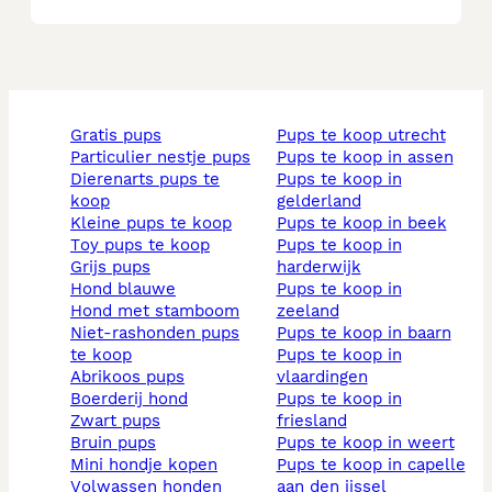
gratis pups
pups te koop utrecht
particulier nestje pups
pups te koop in assen
dierenarts pups te
pups te koop in
koop
gelderland
kleine pups te koop
pups te koop in beek
toy pups te koop
pups te koop in
grijs pups
harderwijk
hond blauwe
pups te koop in
hond met stamboom
zeeland
niet-rashonden pups
pups te koop in baarn
te koop
pups te koop in
abrikoos pups
vlaardingen
boerderij hond
pups te koop in
zwart pups
friesland
bruin pups
pups te koop in weert
mini hondje kopen
pups te koop in capelle
volwassen honden
aan den ijssel