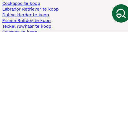
Cockapoo te koop
Labrador Retriever te koop
Duitse Herder te koop
Franse Bulldog te koop
Teckel ruwhaar te koop
Cavapoo te koop
Andere populaire pagina's
Honden te koop in Amsterdam
Pups te koop Limburg​
Pups te koop Friesland​
Honden te koop in Gelderland
Honden te koop in Den Haag
Honden te koop in Enschede
Adopteer hond in Nederland
Informatie
Over ons
Privacybeleid
Support
Pers