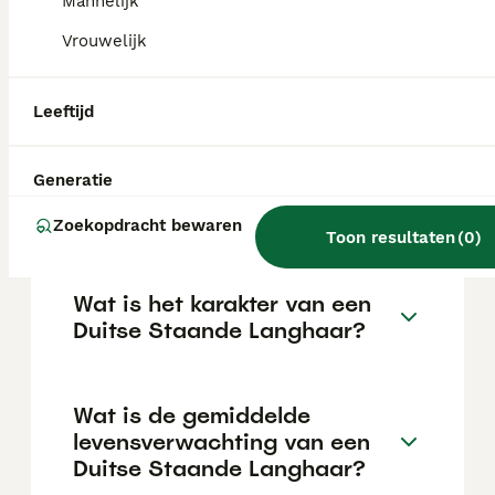
afhankelijk van de fokker.
Mannelijk
Vrouwelijk
Blaffen Duitse Staande
Pointers veel?
Leeftijd
Generatie
Kan een Duitse Staande
Langhaar alleen zijn?
Zoekopdracht bewaren
Toon resultaten
(
0
)
Wat is het karakter van een
Duitse Staande Langhaar?
Wat is de gemiddelde
levensverwachting van een
Duitse Staande Langhaar?