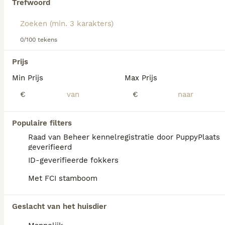
Trefwoord
Lees onze
Duitse Staande Hond Langhaar adviespagina
voor informatie over dit hondenras
We hebben 0 Duitse Staande Hond Langhaar
0/100 tekens
Pups te koop in Schaijk gevonden.
Als je toekomstige resultaten wil zien voor deze 
Prijs
exacte zoekopdracht, sla dan je zoekopdracht op en 
vind jouw perfecte hond:
Min Prijs
Max Prijs
€
€
Zoekopdracht bewaren
Populaire filters
FAQ's
Raad van Beheer kennelregistratie door PuppyPlaats
geverifieerd
ID-geverifieerde fokkers
Wat kost een Duitse Staande
Met FCI stamboom
Langhaar pup?
Een Duitse Staande Langhaar pup vraagt een
Geslacht van het huisdier
aanzienlijke investering die varieert