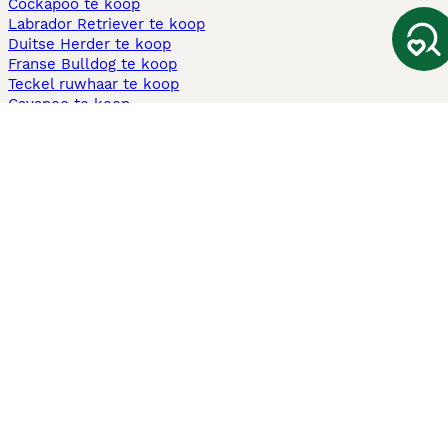
Cockapoo te koop
Labrador Retriever te koop
Duitse Herder te koop
Franse Bulldog te koop
Teckel ruwhaar te koop
Cavapoo te koop
Andere populaire pagina's
Honden te koop in Amsterdam
Pups te koop Limburg​
Pups te koop Friesland​
Honden te koop in Gelderland
Honden te koop in Den Haag
Honden te koop in Enschede
Adopteer hond in Nederland
Informatie
Over ons
Privacybeleid
Support
Pers