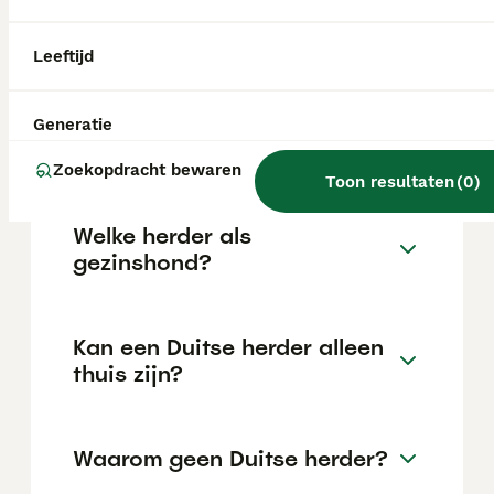
kan variëren afhankelijk van factoren zoals
de stamboom, de reputatie van de fokker en
de locatie.
Leeftijd
Is een Duitse Herder een
Generatie
makkelijke hond?
Zoekopdracht bewaren
Toon resultaten
(
0
)
Welke herder als
gezinshond?
Kan een Duitse herder alleen
thuis zijn?
Waarom geen Duitse herder?