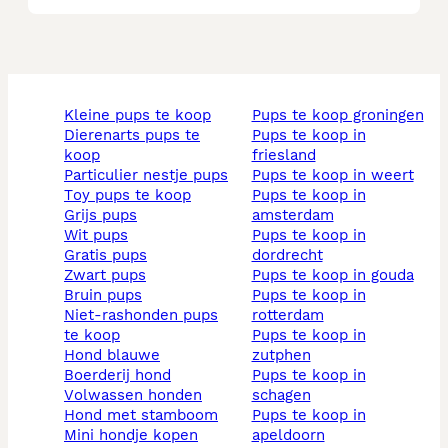
kleine pups te koop
pups te koop groningen
dierenarts pups te
pups te koop in
koop
friesland
particulier nestje pups
pups te koop in weert
toy pups te koop
pups te koop in
grijs pups
amsterdam
wit pups
pups te koop in
gratis pups
dordrecht
zwart pups
pups te koop in gouda
bruin pups
pups te koop in
niet-rashonden pups
rotterdam
te koop
pups te koop in
hond blauwe
zutphen
boerderij hond
pups te koop in
volwassen honden
schagen
hond met stamboom
pups te koop in
mini hondje kopen
apeldoorn