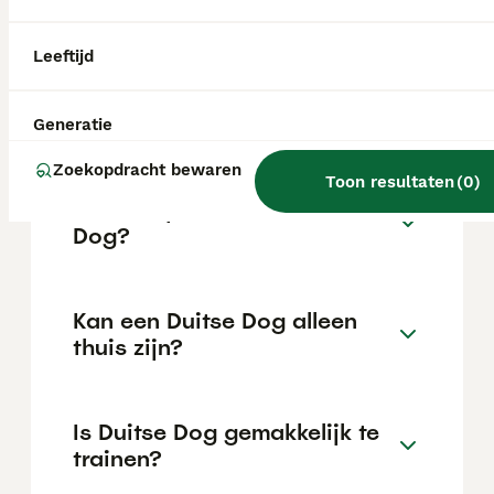
de locatie.
Leeftijd
Wat is het karakter van een
Duitse Dog?
Generatie
Zoekopdracht bewaren
Toon resultaten
(
0
)
Hoeveel jaar leeft een Duitse
Dog?
Kan een Duitse Dog alleen
thuis zijn?
Is Duitse Dog gemakkelijk te
trainen?