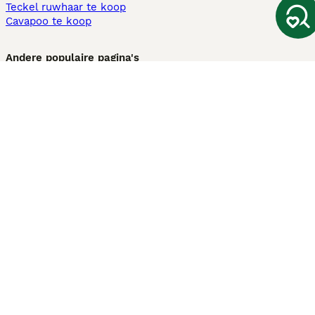
Teckel ruwhaar te koop
Cavapoo te koop
Andere populaire pagina's
Honden te koop in Amsterdam
Pups te koop Limburg​
Pups te koop Friesland​
Honden te koop in Gelderland
Honden te koop in Den Haag
Honden te koop in Enschede
Adopteer hond in Nederland
Informatie
Over ons
Privacybeleid
Support
Pers
Voorwaarden
Pups verkopen
Honden test