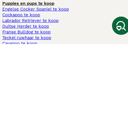
Puppies en pups te koop
Engelse Cocker Spaniel te koop
Cockapoo te koop
Labrador Retriever te koop
Duitse Herder te koop
Franse Bulldog te koop
Teckel ruwhaar te koop
Cavapoo te koop
Andere populaire pagina's
Honden te koop in Amsterdam
Pups te koop Limburg​
Pups te koop Friesland​
Honden te koop in Gelderland
Honden te koop in Den Haag
Honden te koop in Enschede
Adopteer hond in Nederland
Informatie
Over ons
Privacybeleid