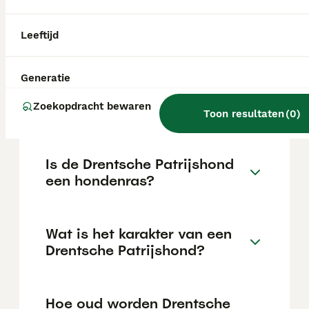
elleboogdysplasie, die zich al op jonge
leeftijd kunnen manifesteren en soms
levenslange pijnstilling vereisen.
Leeftijd
Kan een Drentsche
Generatie
Patrijshond alleen thuis
Zoekopdracht bewaren
blijven?
Toon resultaten
(
0
)
Is de Drentsche Patrijshond
een hondenras?
Wat is het karakter van een
Drentsche Patrijshond?
Hoe oud worden Drentsche