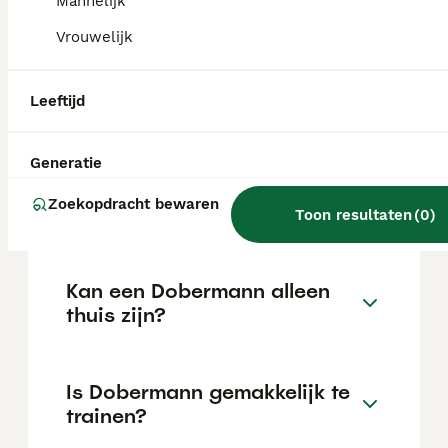
Mannelijk
de locatie.
Vrouwelijk
Wat is het karakter van een
Leeftijd
Dobermann?
Generatie
Hoeveel jaar leeft een
Zoekopdracht bewaren
Dobermann?
Toon resultaten
(
0
)
Kan een Dobermann alleen
thuis zijn?
Is Dobermann gemakkelijk te
trainen?