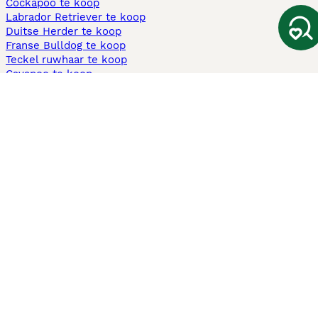
Cockapoo te koop
Labrador Retriever te koop
Duitse Herder te koop
Franse Bulldog te koop
Teckel ruwhaar te koop
Cavapoo te koop
Andere populaire pagina's
Honden te koop in Amsterdam
Pups te koop Limburg​
Pups te koop Friesland​
Honden te koop in Gelderland
Honden te koop in Den Haag
Honden te koop in Enschede
Adopteer hond in Nederland
Informatie
Over ons
Privacybeleid
Support
Pers