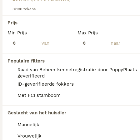
Lees onze
0/100 tekens
Dandie Dinmont Terrier adviespagina
voor
informatie over dit hondenras.
We hebben 0 Dandie Dinmont Terriër Pups te
Prijs
koop in Utrecht gevonden.
Min Prijs
Max Prijs
Als je toekomstige resultaten wil zien voor deze 
exacte zoekopdracht, sla dan je zoekopdracht op en 
€
€
vind jouw perfecte hond:
Zoekopdracht bewaren
Populaire filters
Raad van Beheer kennelregistratie door PuppyPlaats
geverifieerd
FAQ's
ID-geverifieerde fokkers
Met FCI stamboom
Wat is het karakter van een
Geslacht van het huisdier
Dandie Dinmont Terriër?
Mannelijk
De Dandie Dinmont Terriër heeft een
vastberaden, volhardend en onafhankelijk
Vrouwelijk