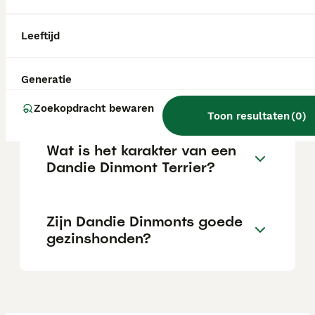
karakter dat typisch is voor terriërs. Tegelijk
is hij een gevoelige, aanhankelijke hond die
loyaal is naar zijn baasjes.
Leeftijd
Wat is de prijs van een
Generatie
Yorkshire Terriër pup?
Zoekopdracht bewaren
Toon resultaten
(
0
)
Wat is het karakter van een
Dandie Dinmont Terrier?
Zijn Dandie Dinmonts goede
gezinshonden?