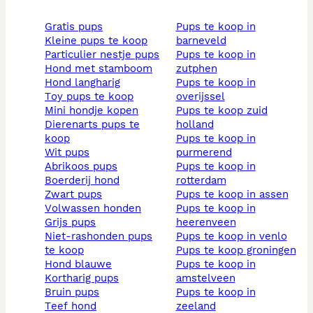
gratis pups
pups te koop in
kleine pups te koop
barneveld
particulier nestje pups
pups te koop in
hond met stamboom
zutphen
hond langharig
pups te koop in
toy pups te koop
overijssel
mini hondje kopen
pups te koop zuid
dierenarts pups te
holland
koop
pups te koop in
wit pups
purmerend
abrikoos pups
pups te koop in
boerderij hond
rotterdam
zwart pups
pups te koop in assen
volwassen honden
pups te koop in
grijs pups
heerenveen
niet-rashonden pups
pups te koop in venlo
te koop
pups te koop groningen
hond blauwe
pups te koop in
kortharig pups
amstelveen
bruin pups
pups te koop in
teef hond
zeeland