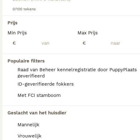
Lees onze
0/100 tekens
Dandie Dinmont Terrier adviespagina
voor
informatie over dit hondenras.
We hebben 0 Dandie Dinmont Terriër Pups te
Prijs
koop in Noord-Holland gevonden.
Min Prijs
Max Prijs
Als je toekomstige resultaten wil zien voor deze 
exacte zoekopdracht, sla dan je zoekopdracht op en 
€
€
vind jouw perfecte hond:
Zoekopdracht bewaren
Populaire filters
Raad van Beheer kennelregistratie door PuppyPlaats
geverifieerd
FAQ's
ID-geverifieerde fokkers
Met FCI stamboom
Wat is het karakter van een
Geslacht van het huisdier
Dandie Dinmont Terriër?
Mannelijk
De Dandie Dinmont Terriër heeft een
vastberaden, volhardend en onafhankelijk
Vrouwelijk