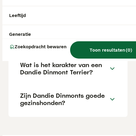
karakter dat typisch is voor terriërs. Tegelijk
is hij een gevoelige, aanhankelijke hond die
loyaal is naar zijn baasjes.
Leeftijd
Wat is de prijs van een
Generatie
Yorkshire Terriër pup?
Zoekopdracht bewaren
Toon resultaten
(
0
)
Wat is het karakter van een
Dandie Dinmont Terrier?
Zijn Dandie Dinmonts goede
gezinshonden?