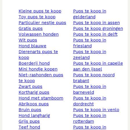
kleine pups te koop
pups te koop in
toy pups te koop
gelderland
particulier nestje pups
pups te koop in assen
gratis pups
pups te koop groningen
volwassen honden
pups te koop in delft
wit pups
pups te koop in
hond blauwe
friesland
dierenarts pups te
pups te koop in
koop
zeeland
boerderij hond
pups te koop in capelle
mini hondje kopen
aan den ijssel
niet-rashonden pups
pups te koop noord
te koop
brabant
zwart pups
pups te koop in
kortharig pups
barneveld
hond met stamboom
pups te koop in
abrikoos pups
dordrecht
bruin pups
pups te koop in venlo
hond langharig
pups te koop in
grijs pups
rotterdam
teef hond
pups te koop in