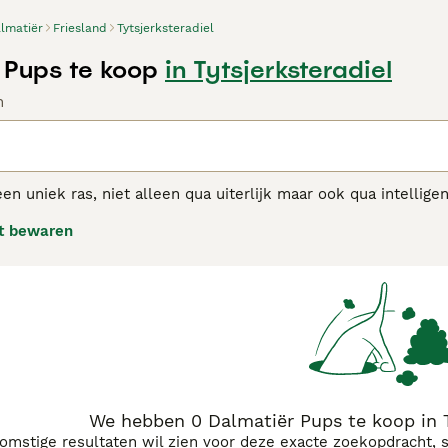
lmatiër
Friesland
Tytsjerksteradiel
 Pups te koop
in Tytsjerksteradiel
n
een uniek ras, niet alleen qua uiterlijk maar ook qua intelli
eke uiterlijk en prachtig gevlekte vacht. Ze zijn door de jar
t bewaren
rden oorspronkelijk gefokt om naast karren te lopen. Hiero
k wel de naam 'brandweerhonden' kregen.
tiër adviespagina
voor informatie over dit hondenras.
We hebben 0 Dalmatiër Pups te koop in T
komstige resultaten wil zien voor deze exacte zoekopdracht, 