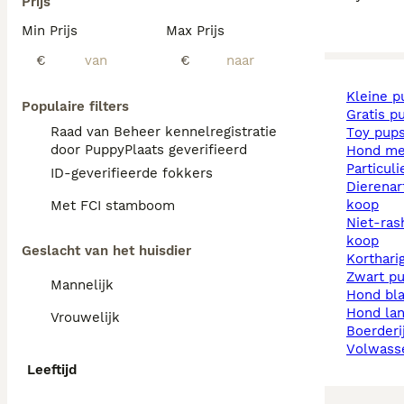
Prijs
Min Prijs
Max Prijs
€
€
kleine 
Populaire filters
gratis p
Raad van Beheer kennelregistratie
toy pup
door PuppyPlaats geverifieerd
hond m
particul
ID-geverifieerde fokkers
dierenarts pups te
koop
Met FCI stamboom
niet-rashonden pups te
koop
Geslacht van het huisdier
korthar
zwart p
Mannelijk
hond b
hond la
Vrouwelijk
boerder
volwas
Leeftijd