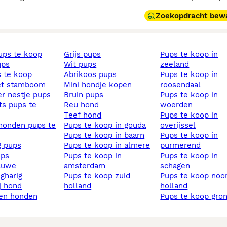
Zoekopdracht bew
pups te koop
grijs pups
pups te koop in
ups
wit pups
zeeland
s te koop
abrikoos pups
pups te koop in
et stamboom
mini hondje kopen
roosendaal
ier nestje pups
bruin pups
pups te koop in
reu hond
woerden
teef hond
pups te koop in
pups te koop in gouda
overijssel
pups te koop in baarn
pups te koop in
ig pups
pups te koop in almere
purmerend
ups
pups te koop in
pups te koop in
lauwe
amsterdam
schagen
ngharig
pups te koop zuid
pups te koop noord
ij hond
holland
holland
sen honden
pups te koop gro