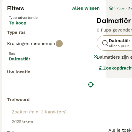
Filters
Alles wissen
Pups
Da
Type advertentie
Dalmatiër
Te koop
0 Pups gevonde
Type ras
Dalmatiër
Kruisingen meenemen
Alleen puur
Ras
Dalmatiërs zijn 
Dalmatiër
hun karakteristi
Zoekopdrach
geworden. Ze we
Uw locatie
waardoor ze oo
Lees onze
Dalma
Trefwoord
0/100 tekens
Als je toe