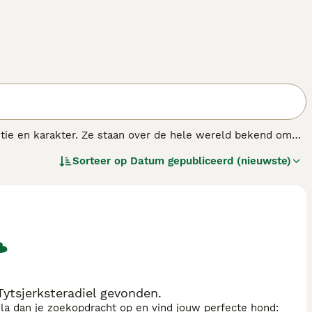
gentie en karakter. Ze staan over de hele wereld bekend om
en heen een zeer populaire gezelschaps- en familiehonden
Sorteer op
Datum gepubliceerd (nieuwste)
nder vielen ook de door paarden getrokken brandweerauto's,
ytsjerksteradiel gevonden.
sla dan je zoekopdracht op en vind jouw perfecte hond: