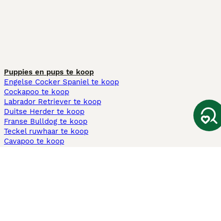
Puppies en pups te koop
Engelse Cocker Spaniel te koop
Cockapoo te koop
Labrador Retriever te koop
Duitse Herder te koop
Franse Bulldog te koop
Teckel ruwhaar te koop
Cavapoo te koop
Andere populaire pagina's
Honden te koop in Amsterdam
Pups te koop Limburg​
Pups te koop Friesland​
Honden te koop in Gelderland
Honden te koop in Den Haag