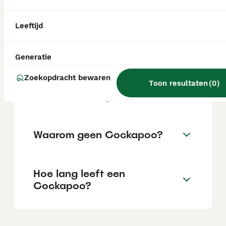
locatie.
Leeftijd
Is een Cockapoo makkelijk?
Generatie
Zoekopdracht bewaren
Kan een Cockapoo goed
Toon resultaten
(
0
)
alleen thuis blijven?
Waarom geen Cockapoo?
Hoe lang leeft een
Cockapoo?