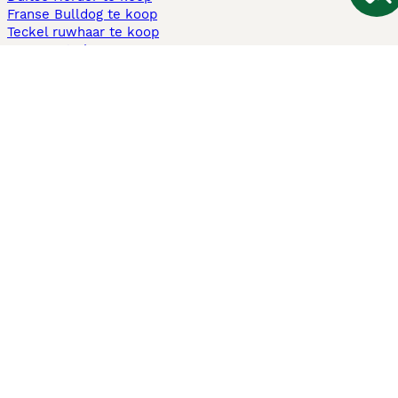
Franse Bulldog te koop
Teckel ruwhaar te koop
Cavapoo te koop
Andere populaire pagina's
Honden te koop in Amsterdam
Pups te koop Limburg​
Pups te koop Friesland​
Honden te koop in Gelderland
Honden te koop in Den Haag
Honden te koop in Enschede
Adopteer hond in Nederland
Informatie
Over ons
Privacybeleid
Support
Pers
Voorwaarden
Pups verkopen
Honden test