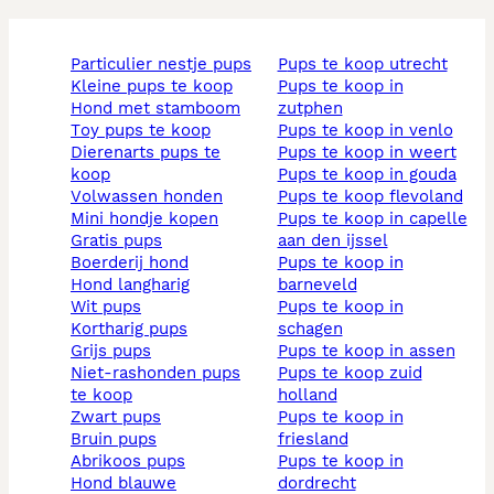
particulier nestje pups
pups te koop utrecht
kleine pups te koop
pups te koop in
hond met stamboom
zutphen
toy pups te koop
pups te koop in venlo
dierenarts pups te
pups te koop in weert
koop
pups te koop in gouda
volwassen honden
pups te koop flevoland
mini hondje kopen
pups te koop in capelle
gratis pups
aan den ijssel
boerderij hond
pups te koop in
hond langharig
barneveld
wit pups
pups te koop in
kortharig pups
schagen
grijs pups
pups te koop in assen
niet-rashonden pups
pups te koop zuid
te koop
holland
zwart pups
pups te koop in
bruin pups
friesland
abrikoos pups
pups te koop in
hond blauwe
dordrecht