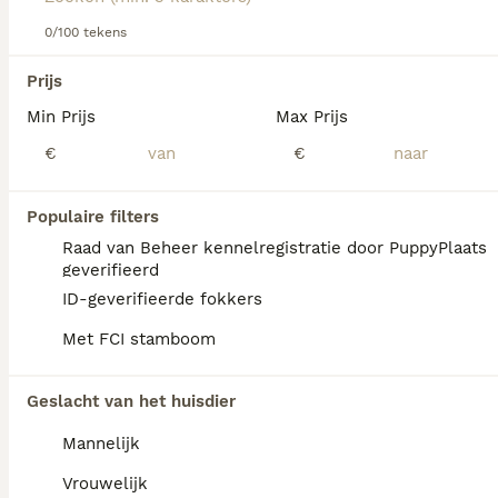
0/100 tekens
We hebben 0 Chinese Naakthond Pups te
Prijs
koop in Utrecht gevonden.
Min Prijs
Max Prijs
Als je toekomstige resultaten wil zien voor deze 
exacte zoekopdracht, sla dan je zoekopdracht op en 
€
€
vind jouw perfecte hond:
Zoekopdracht bewaren
Populaire filters
Raad van Beheer kennelregistratie door PuppyPlaats
geverifieerd
FAQ's
ID-geverifieerde fokkers
Met FCI stamboom
Zijn Chinese naakthonden
Geslacht van het huisdier
geschikte gezinshonden?
Mannelijk
Chinese Cresteds zijn vrolijke, sociale
honden die een hechte band opbouwen met
Vrouwelijk