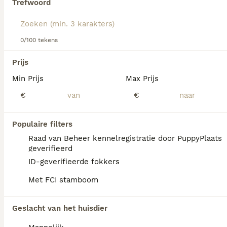
Trefwoord
We hebben 0 Chinese Naakthond Pups te
0/100 tekens
koop in Assendelft gevonden.
Als je toekomstige resultaten wil zien voor deze 
Prijs
exacte zoekopdracht, sla dan je zoekopdracht op en 
vind jouw perfecte hond:
Min Prijs
Max Prijs
€
€
Zoekopdracht bewaren
Populaire filters
FAQ's
Raad van Beheer kennelregistratie door PuppyPlaats
geverifieerd
ID-geverifieerde fokkers
Zijn Chinese naakthonden
Met FCI stamboom
geschikte gezinshonden?
Chinese Cresteds zijn vrolijke, sociale
Geslacht van het huisdier
honden die een hechte band opbouwen met