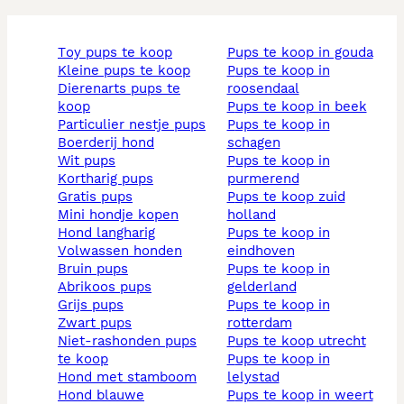
toy pups te koop
pups te koop in gouda
kleine pups te koop
pups te koop in
dierenarts pups te
roosendaal
koop
pups te koop in beek
particulier nestje pups
pups te koop in
boerderij hond
schagen
wit pups
pups te koop in
kortharig pups
purmerend
gratis pups
pups te koop zuid
mini hondje kopen
holland
hond langharig
pups te koop in
volwassen honden
eindhoven
bruin pups
pups te koop in
abrikoos pups
gelderland
grijs pups
pups te koop in
zwart pups
rotterdam
niet-rashonden pups
pups te koop utrecht
te koop
pups te koop in
hond met stamboom
lelystad
hond blauwe
pups te koop in weert