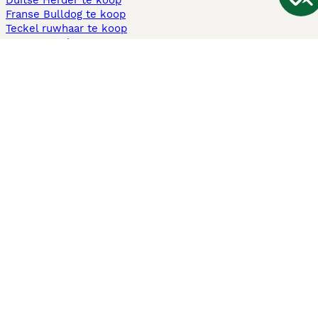
Duitse Herder te koop
Franse Bulldog te koop
Teckel ruwhaar te koop
Cavapoo te koop
Andere populaire pagina's
Honden te koop in Amsterdam
Pups te koop Limburg​
Pups te koop Friesland​
Honden te koop in Gelderland
Honden te koop in Den Haag
Honden te koop in Enschede
Adopteer hond in Nederland
Informatie
Over ons
Privacybeleid
Support
Pers
Voorwaarden
Pups verkopen
Honden test