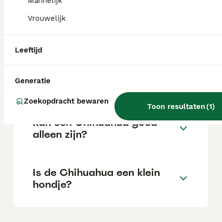
Mannelijk
Vrouwelijk
Is een Chihuahua een
makkelijke hond?
Leeftijd
Hoe lang blijft een
Generatie
Chihuahua leven?
Zoekopdracht bewaren
Toon resultaten
(
1
)
Kan een Chihuahua goed
alleen zijn?
Is de Chihuahua een klein
hondje?