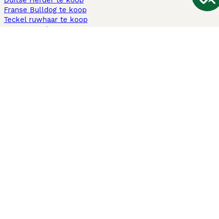
Duitse Herder te koop
Franse Bulldog te koop
Teckel ruwhaar te koop
Cavapoo te koop
Andere populaire pagina's
Honden te koop in Amsterdam
Pups te koop Limburg​
Pups te koop Friesland​
Honden te koop in Gelderland
Honden te koop in Den Haag
Honden te koop in Enschede
Adopteer hond in Nederland
Informatie
Over ons
Privacybeleid
Support
Pers
Voorwaarden
Pups verkopen
Honden test