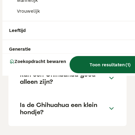
Mannelijk
Vrouwelijk
Is een Chihuahua een
makkelijke hond?
Leeftijd
Hoe lang blijft een
Generatie
Chihuahua leven?
Zoekopdracht bewaren
Toon resultaten
(
1
)
Kan een Chihuahua goed
alleen zijn?
Is de Chihuahua een klein
hondje?