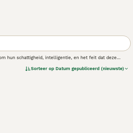
m hun schattigheid, intelligentie, en het feit dat deze
 een Chihuahua niet is, is puur een schoothondje. Deze kleine
Sorteer op
Datum gepubliceerd (nieuwste)
jes die niets liever doen dan zo veel mogelijk tijd
n langere tijd alleen gelaten te worden.