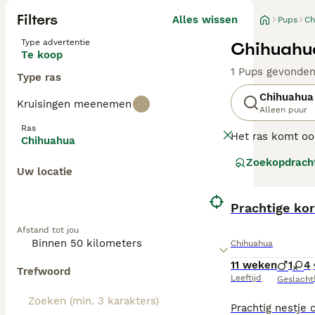
Filters
Alles wissen
Pups
Ch
Type advertentie
Chihuahua
Te koop
1 Pups gevonde
Type ras
Chihuahua
Kruisingen meenemen
Alleen puur
Ras
Het ras komt oor
Chihuahua
kleine karakters
Zoekopdrach
hondjes barsten 
Uw locatie
doorbrengen met
Lees onze
Prachtige ko
Chihu
Afstand tot jou
Chihuahua
11 weken
1
4
Trefwoord
Leeftijd
Geslacht