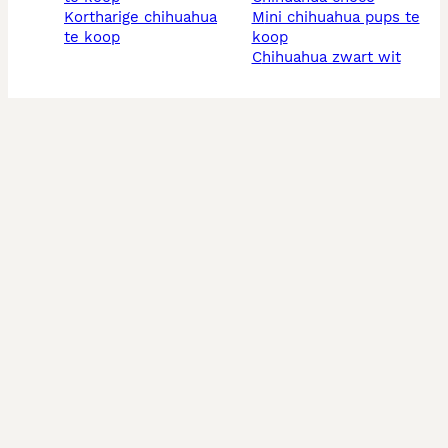
kortharige chihuahua
mini chihuahua pups te
te koop
koop
chihuahua zwart wit