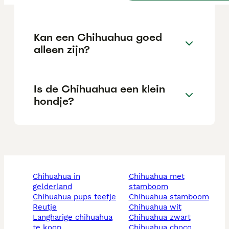
Kan een Chihuahua goed
alleen zijn?
Is de Chihuahua een klein
hondje?
chihuahua in
chihuahua met
gelderland
stamboom
chihuahua pups teefje
chihuahua stamboom
reutje
chihuahua wit
langharige chihuahua
chihuahua zwart
te koop
chihuahua choco