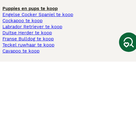
Puppies en pups te koop
Engelse Cocker Spaniel te koop
Cockapoo te koop
Labrador Retriever te koop
Duitse Herder te koop
Franse Bulldog te koop
Teckel ruwhaar te koop
Cavapoo te koop
Andere populaire pagina's
Honden te koop in Amsterdam
Pups te koop Limburg​
Pups te koop Friesland​
Honden te koop in Gelderland
Honden te koop in Den Haag
Honden te koop in Enschede
Adopteer hond in Nederland
Informatie
Over ons