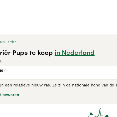
sky Terriër
riër Pups te koop
in Nederland
n
iër
ijn een relatieve nieuw ras. Ze zijn de nationale hond van de
g uit, ze zijn ook zeer aanhankelijk, loyaal en vriendelijk. 
t bewaren
waar ze gemakkelijk met kinderen en andere dieren. Terriërs 
ift hebben, zelfs in een huiselijke omgeving.
Terrier adviespagina voor informatie over dit hondenras.