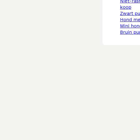
niet-rashonden pups te
koop
zwart p
hond m
mini ho
bruin p