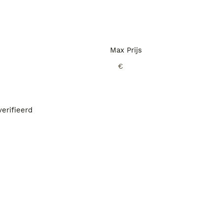
Max Prijs
€
erifieerd