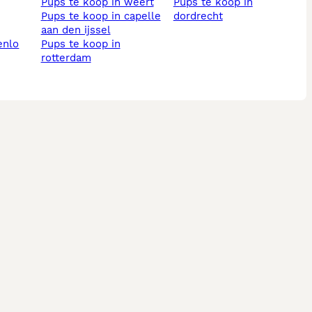
pups te koop in weert
pups te koop in
pups te koop in capelle
dordrecht
aan den ijssel
enlo
pups te koop in
rotterdam