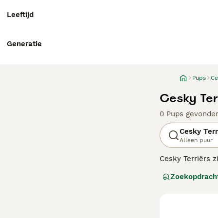
Leeftijd
Generatie
Pups
Ce
Cesky Ter
0 Pups gevonde
Cesky Terr
Alleen puur
Cesky Terriërs z
Cesky er schatti
Zoekopdrach
gezinsomgeving 
een hoge prooidr
Lees onze Cesky 