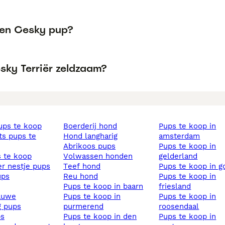
een Cesky pup?
sky Terriër zeldzaam?
pups te koop
boerderij hond
pups te koop in
hond langharig
amsterdam
abrikoos pups
pups te koop in
s te koop
volwassen honden
gelderland
ier nestje pups
teef hond
pups te koop in 
ups
reu hond
pups te koop in
pups te koop in baarn
friesland
lauwe
pups te koop in
pups te koop in
ig pups
purmerend
roosendaal
ps
pups te koop in den
pups te koop in