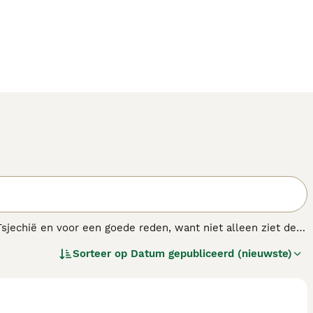
 Tsjechië en voor een goede reden, want niet alleen ziet de
Ze houden van gezelschap en vinden hun weg in een
Sorteer op
Datum gepubliceerd (nieuwste)
zijn gefokt om te jagen, wat betekent dat Cesky Terriërs