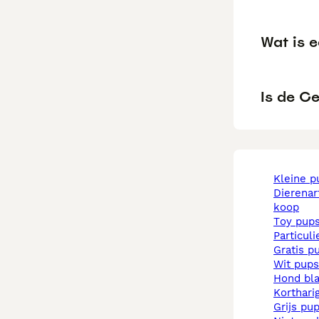
Wat is 
Is de Ce
kleine 
dierenarts pups te
koop
toy pup
particul
gratis p
wit pups
hond b
korthar
grijs pu