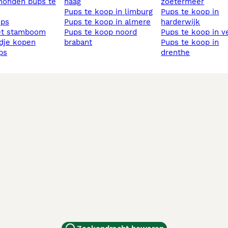
haag
zoetermeer
pups te koop in limburg
pups te koop in
ups
pups te koop in almere
harderwijk
et stamboom
pups te koop noord
pups te koop in v
ndje kopen
brabant
pups te koop in
ups
drenthe