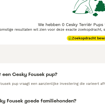
We hebben 0 Cesky Terriër Pups
komstige resultaten wil zien voor deze exacte zoekopdracht, 
Zoekopdracht bew
t een Cesky Fousek pup?
ousek pup vraagt een aanzienlijke investering die varieert af
sky Fousek goede familiehonden?