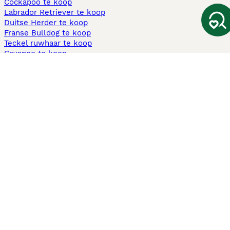
Cockapoo te koop
Labrador Retriever te koop
Duitse Herder te koop
Franse Bulldog te koop
Teckel ruwhaar te koop
Cavapoo te koop
Andere populaire pagina's
Honden te koop in Amsterdam
Pups te koop Limburg​
Pups te koop Friesland​
Honden te koop in Gelderland
Honden te koop in Den Haag
Honden te koop in Enschede
Adopteer hond in Nederland
Informatie
Over ons
Privacybeleid
Support
Pers