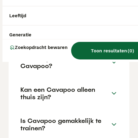
locatie.
Leeftijd
Wat is het karakter van een
Cavapoo?
Generatie
Zoekopdracht bewaren
Toon resultaten
(
0
)
Hoeveel jaar leeft een
Cavapoo?
Kan een Cavapoo alleen
thuis zijn?
Is Cavapoo gemakkelijk te
trainen?