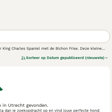
r King Charles Spaniel met de Bichon Frise. Deze kleine
n andere delen van de wereld dankzij hun schattige uiterlijk
Sorteer op
Datum gepubliceerd (nieuwste)
heer. Er zijn wel rasverenigingen opgericht in vele landen
tlijnen volgen, zodat deze prachtige honden op
 in Utrecht gevonden.
sla dan je zoekopdracht op en vind jouw perfecte hond: