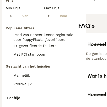
Prijs
Min Prijs
Max Prijs
€
€
FAQ's
Populaire filters
Raad van Beheer kennelregistratie
door PuppyPlaats geverifieerd
Hoeveel
ID-geverifieerde fokkers
De gemiddel
Met FCI stamboom
de stamboom
Geslacht van het huisdier
Wat is 
Mannelijk
Vrouwelijk
Hoeveel
Leeftijd