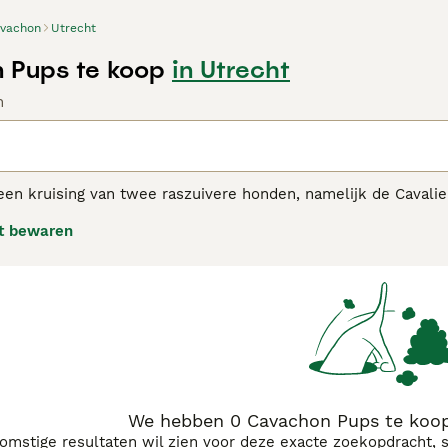
vachon
Utrecht
 Pups te koop
in Utrecht
n
en kruising van twee raszuivere honden, namelijk de Cavalie
kt in de Verenigde Staten, maar werden al snel erg populair i
t bewaren
rd. Cavachons worden niet erkend als ras door de Raad van Be
eld met als doel ervoor te zorgen dat fokkers goede fokrich
jze worden gefokt.
hon adviespagina
voor informatie over dit hondenras.
We hebben 0 Cavachon Pups te koop
komstige resultaten wil zien voor deze exacte zoekopdracht, 