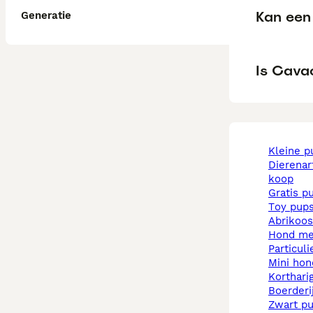
Kan een
Generatie
Is Cava
kleine 
dierenarts pups te
koop
gratis p
toy pup
abrikoo
hond m
particul
mini ho
korthar
boerder
zwart p