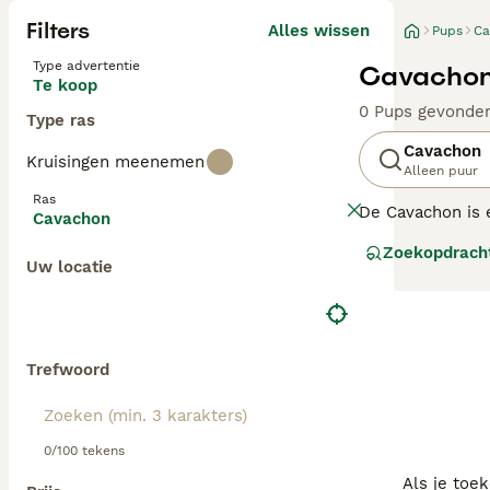
Filters
Alles wissen
Pups
Ca
Type advertentie
Cavachon
Te koop
0 Pups gevonde
Type ras
Cavachon
Kruisingen meenemen
Alleen puur
Ras
De Cavachon is e
Cavachon
honden zijn gefo
Zoekopdrach
en charmante aa
Uw locatie
over de hele wer
verantwoorde wi
Lees onze
Cavac
Trefwoord
0/100 tekens
Als je toe