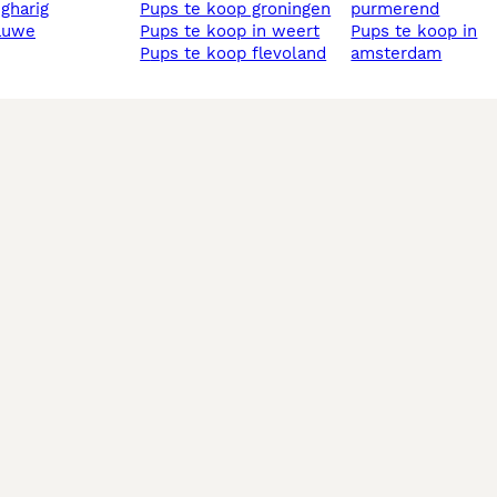
ngharig
pups te koop groningen
purmerend
lauwe
pups te koop in weert
pups te koop in
pups te koop flevoland
amsterdam