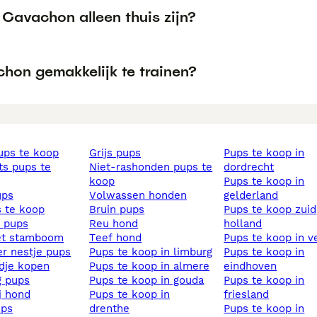
 Cavachon alleen thuis zijn?
chon gemakkelijk te trainen?
pups te koop
grijs pups
pups te koop in
niet-rashonden pups te
dordrecht
koop
pups te koop in
ups
volwassen honden
gelderland
s te koop
bruin pups
pups te koop zuid
s pups
reu hond
holland
et stamboom
teef hond
pups te koop in v
ier nestje pups
pups te koop in limburg
pups te koop in
ndje kopen
pups te koop in almere
eindhoven
ig pups
pups te koop in gouda
pups te koop in
ij hond
pups te koop in
friesland
ups
drenthe
pups te koop in