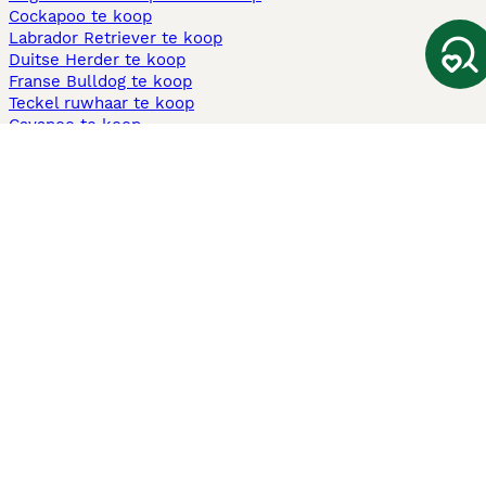
Cockapoo te koop
Labrador Retriever te koop
Duitse Herder te koop
Franse Bulldog te koop
Teckel ruwhaar te koop
Cavapoo te koop
Andere populaire pagina's
Honden te koop in Amsterdam
Pups te koop Limburg​
Pups te koop Friesland​
Honden te koop in Gelderland
Honden te koop in Den Haag
Honden te koop in Enschede
Adopteer hond in Nederland
Informatie
Over ons
Privacybeleid
Support
Pers