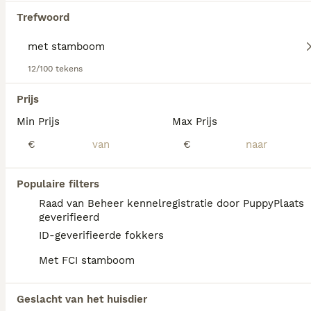
informatie over dit hondenras.
Trefwoord
12/100 tekens
We hebben 0 Met stamboom Catalaanse
Herdershond Pups te koop gevonden.
Prijs
Als je toekomstige resultaten wil zien voor deze 
Min Prijs
Max Prijs
exacte zoekopdracht, sla dan je zoekopdracht op en 
vind jouw perfecte hond:
€
€
Zoekopdracht bewaren
Populaire filters
Raad van Beheer kennelregistratie door PuppyPlaats
FAQ's
geverifieerd
ID-geverifieerde fokkers
Met FCI stamboom
Wat is het karakter van een
Catalaanse herder?
Geslacht van het huisdier