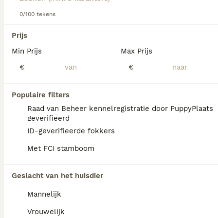
Lees onze
Bullmastiff adviespagina
voor informatie over
dit hondenras.
0/100 tekens
We hebben 0 Bullmastiff Pups te koop in
Prijs
Goeree-Overflakkee gevonden.
Min Prijs
Max Prijs
Als je toekomstige resultaten wil zien voor deze 
exacte zoekopdracht, sla dan je zoekopdracht op en 
€
€
vind jouw perfecte hond:
Zoekopdracht bewaren
Populaire filters
Raad van Beheer kennelregistratie door PuppyPlaats
geverifieerd
FAQ's
ID-geverifieerde fokkers
Met FCI stamboom
Hoeveel kost een Bullmastiff
Geslacht van het huisdier
pup?
Mannelijk
De gemiddelde prijs voor een Bullmastiff
pup in Nederland ligt rond de €934 maar dit
Vrouwelijk