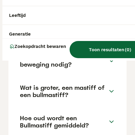
kan variëren afhankelijk van factoren zoals
de stamboom, de reputatie van de fokker en
de locatie.
Leeftijd
Is een Bullmastiff sterk?
Generatie
Zoekopdracht bewaren
Toon resultaten
(
0
)
Heeft een Bullmastiff veel
beweging nodig?
Wat is groter, een mastiff of
een bullmastiff?
Hoe oud wordt een
Bullmastiff gemiddeld?