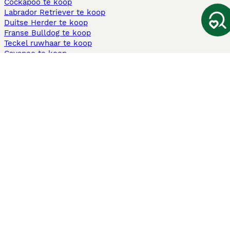
Cockapoo te koop
Labrador Retriever te koop
Duitse Herder te koop
Franse Bulldog te koop
Teckel ruwhaar te koop
Cavapoo te koop
Andere populaire pagina's
Honden te koop in Amsterdam
Pups te koop Limburg​
Pups te koop Friesland​
Honden te koop in Gelderland
Honden te koop in Den Haag
Honden te koop in Enschede
Adopteer hond in Nederland
Informatie
Over ons
Privacybeleid
Support
Pers