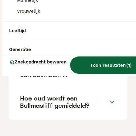
Mannelijk
Vrouwelijk
Is een Bullmastiff sterk?
Leeftijd
Heeft een Bullmastiff veel
beweging nodig?
Generatie
Zoekopdracht bewaren
Toon resultaten
(
1
)
Wat is groter, een mastiff of
een bullmastiff?
Hoe oud wordt een
Bullmastiff gemiddeld?