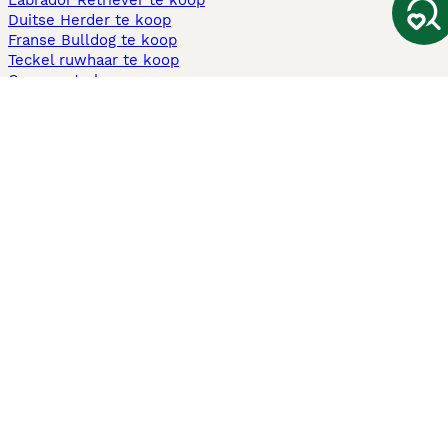
Labrador Retriever te koop
Duitse Herder te koop
Franse Bulldog te koop
Teckel ruwhaar te koop
Cavapoo te koop
Andere populaire pagina's
Honden te koop in Amsterdam
Pups te koop Limburg​
Pups te koop Friesland​
Honden te koop in Gelderland
Honden te koop in Den Haag
Honden te koop in Enschede
Adopteer hond in Nederland
Informatie
Over ons
Privacybeleid
Support
Pers
Voorwaarden
Pups verkopen