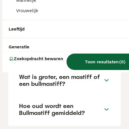
Mannelijk
de locatie.
Vrouwelijk
Is een Bullmastiff sterk?
Leeftijd
Heeft een Bullmastiff veel
Generatie
beweging nodig?
Zoekopdracht bewaren
Toon resultaten
(
0
)
Wat is groter, een mastiff of
een bullmastiff?
Hoe oud wordt een
Bullmastiff gemiddeld?