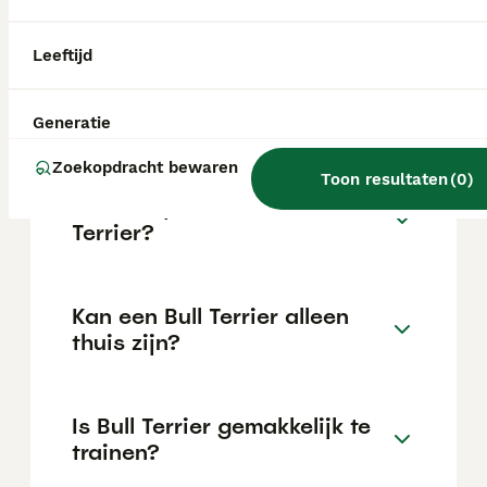
de locatie.
Leeftijd
Wat is het karakter van een
Bull Terrier?
Generatie
Zoekopdracht bewaren
Toon resultaten
(
0
)
Hoeveel jaar leeft een Bull
Terrier?
Kan een Bull Terrier alleen
thuis zijn?
Is Bull Terrier gemakkelijk te
trainen?