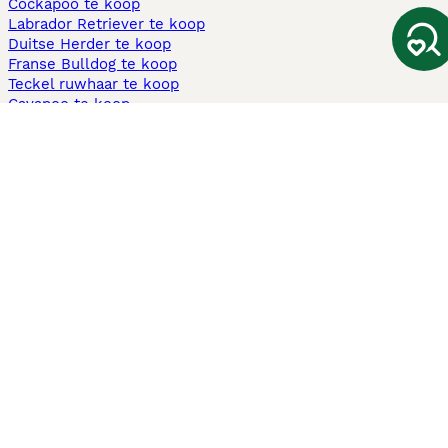
Cockapoo te koop
Labrador Retriever te koop
Duitse Herder te koop
Franse Bulldog te koop
Teckel ruwhaar te koop
Cavapoo te koop
Andere populaire pagina's
Honden te koop in Amsterdam
Pups te koop Limburg​
Pups te koop Friesland​
Honden te koop in Gelderland
Honden te koop in Den Haag
Honden te koop in Enschede
Adopteer hond in Nederland
Informatie
Over ons
Privacybeleid
Support
Pers