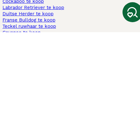
Cockapoo te koop
Labrador Retriever te koop
Duitse Herder te koop
Franse Bulldog te koop
Teckel ruwhaar te koop
Cavapoo te koop
Andere populaire pagina's
Honden te koop in Amsterdam
Pups te koop Limburg​
Pups te koop Friesland​
Honden te koop in Gelderland
Honden te koop in Den Haag
Honden te koop in Enschede
Adopteer hond in Nederland
Informatie
Over ons
Privacybeleid
Support
Pers