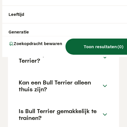
de locatie.
Leeftijd
Wat is het karakter van een
Bull Terrier?
Generatie
Zoekopdracht bewaren
Toon resultaten
(
0
)
Hoeveel jaar leeft een Bull
Terrier?
Kan een Bull Terrier alleen
thuis zijn?
Is Bull Terrier gemakkelijk te
trainen?