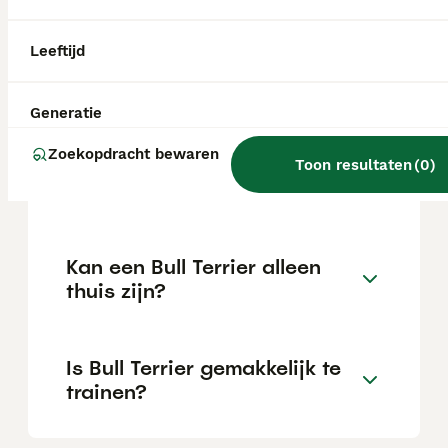
Leeftijd
Wat is het karakter van een
Bull Terrier?
Generatie
Zoekopdracht bewaren
Hoeveel jaar leeft een Bull
Toon resultaten
(
0
)
Terrier?
Kan een Bull Terrier alleen
thuis zijn?
Is Bull Terrier gemakkelijk te
trainen?