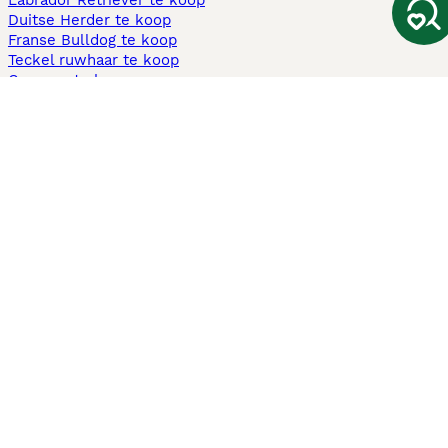
Labrador Retriever te koop
Duitse Herder te koop
Franse Bulldog te koop
Teckel ruwhaar te koop
Cavapoo te koop
Andere populaire pagina's
Honden te koop in Amsterdam
Pups te koop Limburg​
Pups te koop Friesland​
Honden te koop in Gelderland
Honden te koop in Den Haag
Honden te koop in Enschede
Adopteer hond in Nederland
Informatie
Over ons
Privacybeleid
Support
Pers
Voorwaarden
Pups verkopen