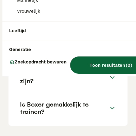
Mannelijk
Vrouwelijk
Wat is het karakter van een
Boxer?
Leeftijd
Hoeveel jaar leeft een Boxer?
Generatie
Zoekopdracht bewaren
Toon resultaten
(
0
)
Kan een Boxer alleen thuis
zijn?
Is Boxer gemakkelijk te
trainen?