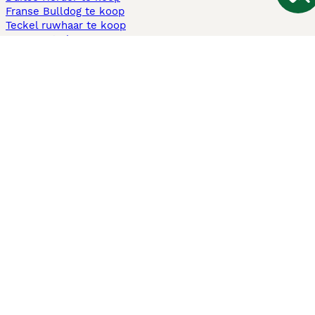
Franse Bulldog te koop
Teckel ruwhaar te koop
Cavapoo te koop
Andere populaire pagina's
Honden te koop in Amsterdam
Pups te koop Limburg​
Pups te koop Friesland​
Honden te koop in Gelderland
Honden te koop in Den Haag
Honden te koop in Enschede
Adopteer hond in Nederland
Informatie
Over ons
Privacybeleid
Support
Pers
Voorwaarden
Pups verkopen
Honden test