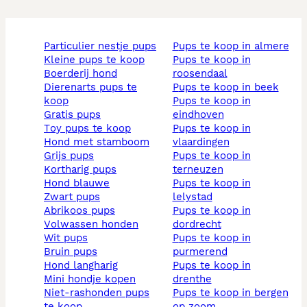
particulier nestje pups
pups te koop in almere
kleine pups te koop
pups te koop in
boerderij hond
roosendaal
dierenarts pups te
pups te koop in beek
koop
pups te koop in
gratis pups
eindhoven
toy pups te koop
pups te koop in
hond met stamboom
vlaardingen
grijs pups
pups te koop in
kortharig pups
terneuzen
hond blauwe
pups te koop in
zwart pups
lelystad
abrikoos pups
pups te koop in
volwassen honden
dordrecht
wit pups
pups te koop in
bruin pups
purmerend
hond langharig
pups te koop in
mini hondje kopen
drenthe
niet-rashonden pups
pups te koop in bergen
te koop
op zoom