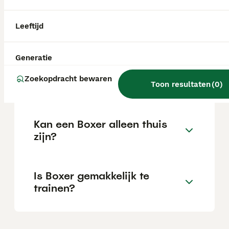
Leeftijd
Wat is het karakter van een
Boxer?
Generatie
Zoekopdracht bewaren
Hoeveel jaar leeft een Boxer?
Toon resultaten
(
0
)
Kan een Boxer alleen thuis
zijn?
Is Boxer gemakkelijk te
trainen?