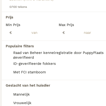
hondenras.
0/100 tekens
We hebben 0 Boxer Pups te koop in Oldambt
gevonden.
Prijs
Als je toekomstige resultaten wil zien voor deze 
Min Prijs
Max Prijs
exacte zoekopdracht, sla dan je zoekopdracht op en 
vind jouw perfecte hond:
€
€
Zoekopdracht bewaren
Populaire filters
Raad van Beheer kennelregistratie door PuppyPlaats
FAQ's
geverifieerd
ID-geverifieerde fokkers
Met FCI stamboom
Hoeveel kost een Boxer?
De gemiddelde prijs voor een Boxer pup in
Geslacht van het huisdier
Nederland ligt rond de €1022 maar dit kan
Mannelijk
variëren afhankelijk van factoren zoals de
stamboom, de reputatie van de fokker en de
Vrouwelijk
locatie.