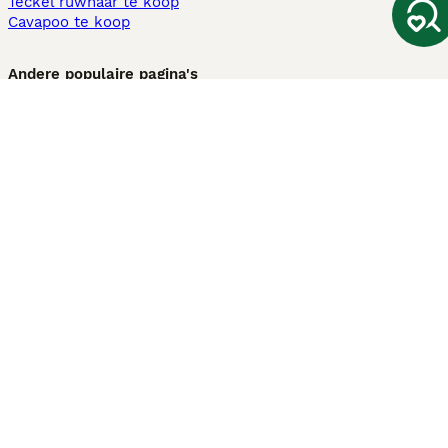
Teckel ruwhaar te koop
Cavapoo te koop
Andere populaire pagina's
Honden te koop in Amsterdam
Pups te koop Limburg​
Pups te koop Friesland​
Honden te koop in Gelderland
Honden te koop in Den Haag
Honden te koop in Enschede
Adopteer hond in Nederland
Informatie
Over ons
Privacybeleid
Support
Pers
Voorwaarden
Pups verkopen
Honden test