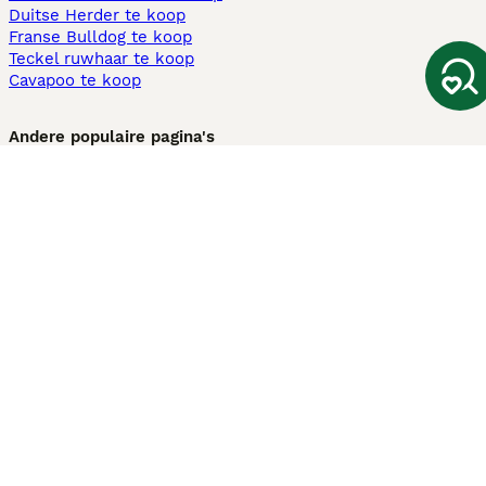
Duitse Herder te koop
Franse Bulldog te koop
Teckel ruwhaar te koop
Cavapoo te koop
Andere populaire pagina's
Honden te koop in Amsterdam
Pups te koop Limburg​
Pups te koop Friesland​
Honden te koop in Gelderland
Honden te koop in Den Haag
Honden te koop in Enschede
Adopteer hond in Nederland
Informatie
Over ons
Privacybeleid
Support
Pers
Voorwaarden
Pups verkopen