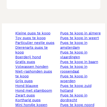
kleine pups te koop
pups te koop in almere
toy pups te koop
pups te koop in weert
particulier nestje pups
pups te koop in
dierenarts pups te
amsterdam
koop
pups te koop in
boerderij hond
vlaardingen
gratis pups
pups te koop in baarn
volwassen honden
pups te koop in
niet-rashonden pups
roosendaal
te koop
pups te koop in
grijs pups
woerden
hond blauwe
pups te koop zuid
hond met stamboom
holland
zwart pups
pups te koop in
kortharig pups
dordrecht
mini hondje kopen
pups te koop noord