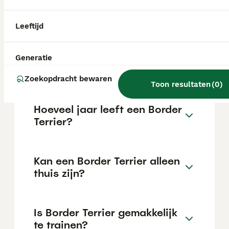
kan variëren afhankelijk van factoren zoals
de stamboom, de reputatie van de fokker en
de locatie.
Leeftijd
Wat is het karakter van een
Generatie
Border Terrier?
Zoekopdracht bewaren
Toon resultaten
(
0
)
Hoeveel jaar leeft een Border
Terrier?
Kan een Border Terrier alleen
thuis zijn?
Is Border Terrier gemakkelijk
te trainen?