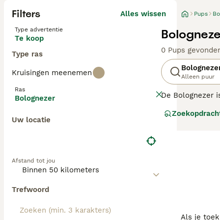
Filters
Alles wissen
Pups
Bo
Type advertentie
Bologneze
Te koop
0 Pups gevonde
Type ras
Bologneze
Kruisingen meenemen
Alleen puur
Ras
De Bolognezer is
Bolognezer
hondjes niet ver
Zoekopdrach
intelligentie, l
Uw locatie
leven als in een
Lees onze
Bolog
Afstand tot jou
Trefwoord
Als je toe