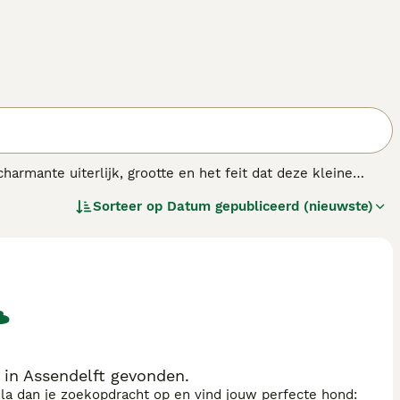
armante uiterlijk, grootte en het feit dat deze kleine
afkomstig uit Noord-Italië. Ze staan bekend om hun
Sorteer op
Datum gepubliceerd (nieuwste)
en net zo goed in een groot huis op het platteland kunnen
in Assendelft gevonden.
sla dan je zoekopdracht op en vind jouw perfecte hond: