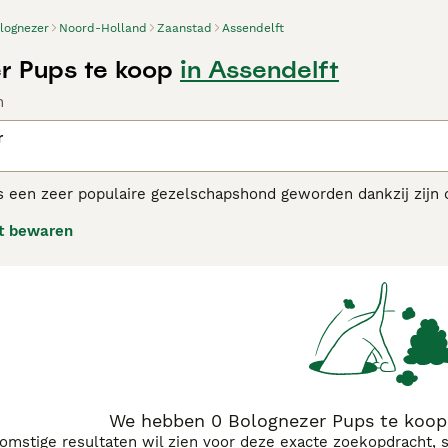
lognezer
Noord-Holland
Zaanstad
Assendelft
r Pups te koop
in Assendelft
n
r
 een zeer populaire gezelschapshond geworden dankzij zijn ch
haren dankzij de textuur van hun gevlokte vacht. Het ras is 
t bewaren
oyaliteit en het feit dat ze zich uitstekend kunnen aanpassen 
 klein appartement in de stad.
nezer adviespagina
voor informatie over dit hondenras.
We hebben 0 Bolognezer Pups te koop 
komstige resultaten wil zien voor deze exacte zoekopdracht, 