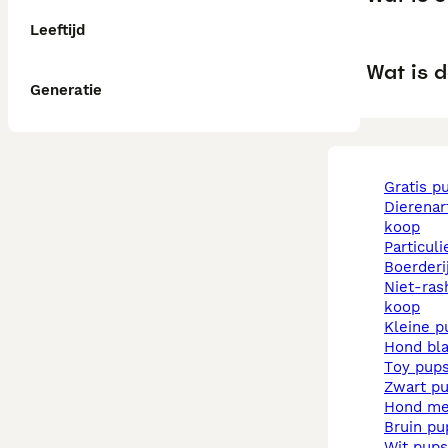
Leeftijd
Wat is d
Generatie
gratis p
dierenarts pups te
koop
particul
boerder
niet-rashonden pups te
koop
kleine 
hond b
toy pup
zwart p
hond m
bruin p
wit pups