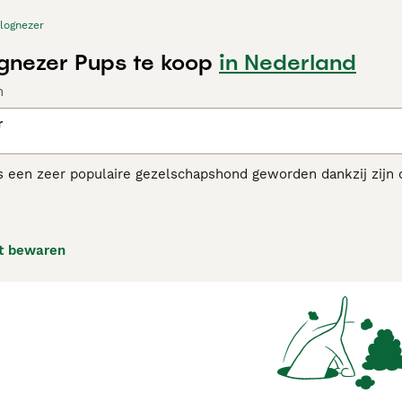
lognezer
ognezer Pups te koop
in Nederland
n
r
 een zeer populaire gezelschapshond geworden dankzij zijn ch
haren dankzij de textuur van hun gevlokte vacht. Het ras is 
oyaliteit en het feit dat ze zich uitstekend kunnen aanpassen 
 klein appartement in de stad.
t bewaren
nezer adviespagina
voor informatie over dit hondenras.