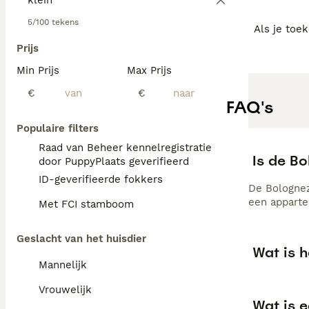
5/100 tekens
Als je toe
Prijs
Min Prijs
Max Prijs
€
€
FAQ's
Populaire filters
Raad van Beheer kennelregistratie
Is de B
door PuppyPlaats geverifieerd
ID-geverifieerde fokkers
De Bolognez
een apparte
Met FCI stamboom
Geslacht van het huisdier
Wat is 
Mannelijk
Vrouwelijk
Wat is 