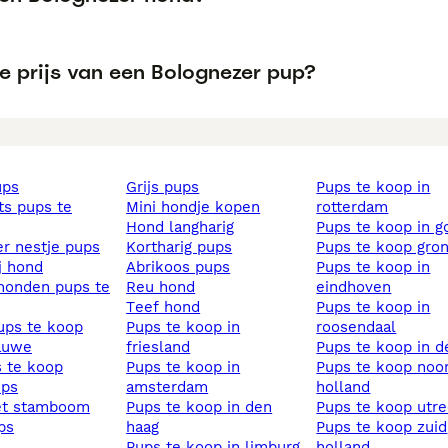
e prijs van een Bolognezer pup?
ups
grijs pups
pups te koop in
mini hondje kopen
rotterdam
hond langharig
pups te koop in 
ier nestje pups
kortharig pups
pups te koop gro
ij hond
abrikoos pups
pups te koop in
reu hond
eindhoven
teef hond
pups te koop in
pups te koop
pups te koop in
roosendaal
lauwe
friesland
pups te koop in d
s te koop
pups te koop in
pups te koop noord
ups
amsterdam
holland
et stamboom
pups te koop in den
pups te koop utr
ups
haag
pups te koop zuid
pups te koop in limburg
holland