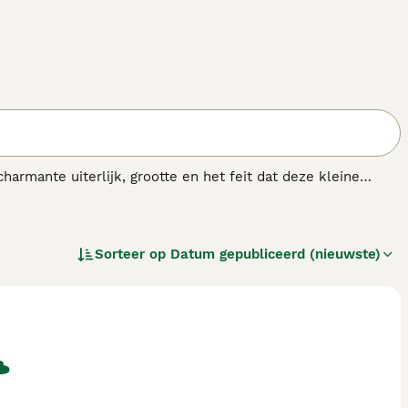
armante uiterlijk, grootte en het feit dat deze kleine
afkomstig uit Noord-Italië. Ze staan bekend om hun
en net zo goed in een groot huis op het platteland kunnen
Sorteer op
Datum gepubliceerd (nieuwste)