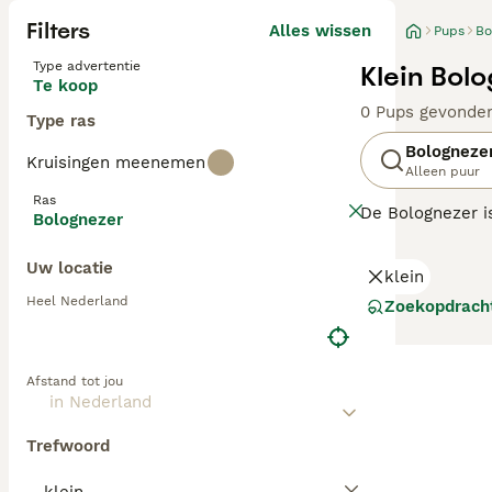
Filters
Alles wissen
Pups
Bo
Type advertentie
Klein Bol
Te koop
0 Pups gevonde
Type ras
Bologneze
Kruisingen meenemen
Alleen puur
Ras
De Bolognezer is
Bolognezer
hondjes niet ver
intelligentie, l
Uw locatie
klein
leven als in een
Heel Nederland
Zoekopdrach
Lees onze
Bolog
Afstand tot jou
Trefwoord