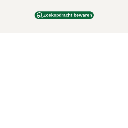
Zoekopdracht bewaren
dam
and
ag
de
d
ci Animali
Lancaster Puppies
 verbeteren. Met het gebruik van deze website en
en cookiebeleid
van Puppyplaats. U kunt op elk moment