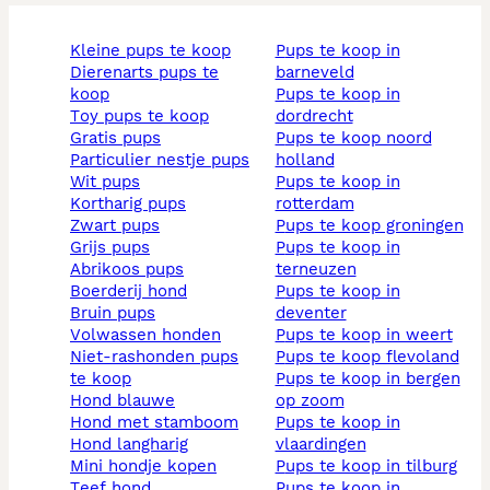
kleine pups te koop
pups te koop in
dierenarts pups te
barneveld
koop
pups te koop in
toy pups te koop
dordrecht
gratis pups
pups te koop noord
particulier nestje pups
holland
wit pups
pups te koop in
kortharig pups
rotterdam
zwart pups
pups te koop groningen
grijs pups
pups te koop in
abrikoos pups
terneuzen
boerderij hond
pups te koop in
bruin pups
deventer
volwassen honden
pups te koop in weert
niet-rashonden pups
pups te koop flevoland
te koop
pups te koop in bergen
hond blauwe
op zoom
hond met stamboom
pups te koop in
hond langharig
vlaardingen
mini hondje kopen
pups te koop in tilburg
teef hond
pups te koop in