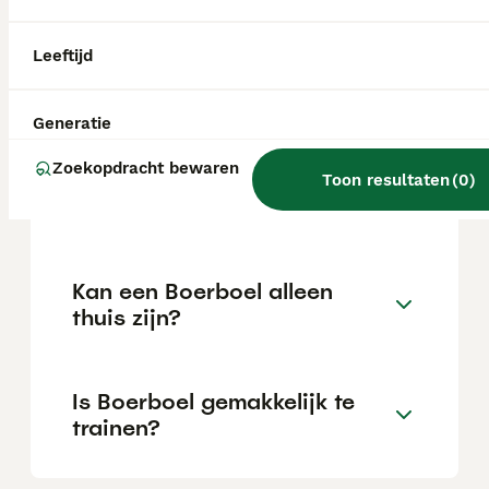
Leeftijd
Wat is het karakter van een
Boerboel?
Generatie
Zoekopdracht bewaren
Hoeveel jaar leeft een
Toon resultaten
(
0
)
Boerboel?
Kan een Boerboel alleen
thuis zijn?
Is Boerboel gemakkelijk te
trainen?