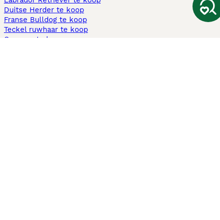
Labrador Retriever te koop
Duitse Herder te koop
Franse Bulldog te koop
Teckel ruwhaar te koop
Cavapoo te koop
Andere populaire pagina's
Honden te koop in Amsterdam
Pups te koop Limburg​
Pups te koop Friesland​
Honden te koop in Gelderland
Honden te koop in Den Haag
Honden te koop in Enschede
Adopteer hond in Nederland
Informatie
Over ons
Privacybeleid
Support
Pers
Voorwaarden
Pups verkopen