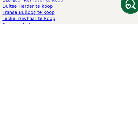
Labrador Retriever te koop
Duitse Herder te koop
Franse Bulldog te koop
Teckel ruwhaar te koop
Cavapoo te koop
Andere populaire pagina's
Honden te koop in Amsterdam
Pups te koop Limburg​
Pups te koop Friesland​
Honden te koop in Gelderland
Honden te koop in Den Haag
Honden te koop in Enschede
Adopteer hond in Nederland
Informatie
Over ons
Privacybeleid
Support
Pers
Voorwaarden
Pups verkopen