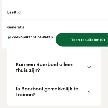
Leeftijd
Wat is het karakter van een
Boerboel?
Generatie
Zoekopdracht bewaren
Hoeveel jaar leeft een
Toon resultaten
(
0
)
Boerboel?
Kan een Boerboel alleen
thuis zijn?
Is Boerboel gemakkelijk te
trainen?