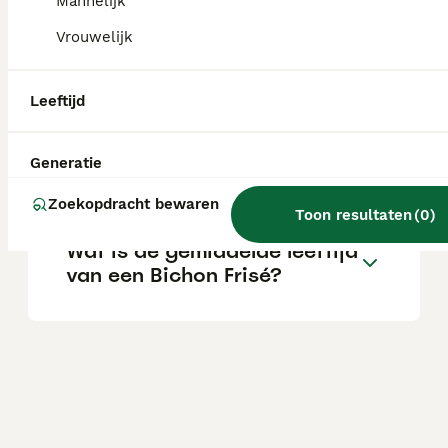
Mannelijk
Vrouwelijk
Kan een Bichon Frisé alleen
zijn?
Leeftijd
Wat is het karakter van een
Generatie
Bichon Frisé?
Zoekopdracht bewaren
Toon resultaten
(
0
)
Wat is de gemiddelde leeftijd
van een Bichon Frisé?