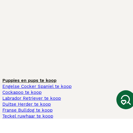
Puppies en pups te koop
Engelse Cocker Spaniel te koop
Cockapoo te koop
Labrador Retriever te koop
Duitse Herder te koop
Franse Bulldog te koop
Teckel ruwhaar te koop
Cavapoo te koop