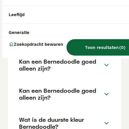
kinderen. Met een goede opvoeding
regelmatige beweging en mentale uitdaging. Door hun
ontwikkelen ze zich tot evenwichtige
volle, krullende vacht is regelmatig borstelen en
honden.
professionele grooming essentieel om klitten te
Leeftijd
voorkomen. Voor wie zoekt naar een vriendelijke, slimme
én aantrekkelijke gezinshond, is de Bernedoodle een
uitstekende keuze.
Wat is een goede prijs voor
Generatie
een Bernedoodle-puppy?
Zoekopdracht bewaren
Toon resultaten
(
0
)
Kan een Bernedoodle goed
alleen zijn?
Kan een Bernedoodle goed
alleen zijn?
Wat is de duurste kleur
Bernedoodle?