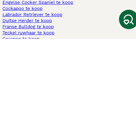
Engelse Cocker Spaniel te koop
Cockapoo te koop
Labrador Retriever te koop
Duitse Herder te koop
Franse Bulldog te koop
Teckel ruwhaar te koop
Cavapoo te koop
Andere populaire pagina's
Honden te koop in Amsterdam
Pups te koop Limburg​
Pups te koop Friesland​
Honden te koop in Gelderland
Honden te koop in Den Haag
Honden te koop in Enschede
Adopteer hond in Nederland
Informatie
Over ons
Privacybeleid
Support