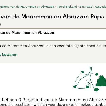
rghond van de Maremmen en Abruzzen
Noord-Holland
Zaanstad
Assende
 van de Maremmen en Abruzzen Pups 
n
van de Maremmen en Abruzzen
 de Maremmen Abruzzen is een zeer intelligente hond die e
lië zijn ze altijd gewaardeerd als herdershonden, maar ze sta
t bewaren
et zijn nobele, trotse honden die ervan genieten deel uit te
t.
hond van de Maremmen en Abruzzen adviespagina
voor inform
 hebben 0 Berghond van de Maremmen en Abruzzen 
komstige resultaten wil zien voor deze exacte zoekopdracht, 