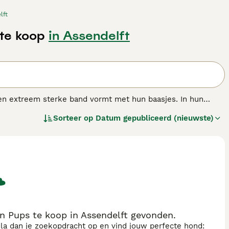
lft
te koop
in Assendelft
en extreem sterke band vormt met hun baasjes. In hun
an ook bekend als vriendelijke en zachtaardige
Sorteer op
Datum gepubliceerd (nieuwste)
 maken van het gezin en deel te nemen aan alles wat er om
atie over dit hondenras.
Pups te koop in Assendelft gevonden.
sla dan je zoekopdracht op en vind jouw perfecte hond: