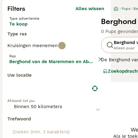
Filters
Alles wissen
Pups
Be
Type advertentie
Berghond
Te koop
0 Pups gevonde
Type ras
Berghond 
Kruisingen meenemen
Alleen puur
Ras
De Berghond van
Berghond van de Maremmen en Abruzzen
geboorteland Ita
Zoekopdrach
gezinshonden. H
Uw locatie
hen heen gebeur
Lees onze
Berg
Afstand tot jou
Trefwoord
We
Als je toe