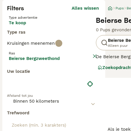
Filters
Alles wissen
Pups
Be
Type advertentie
Beierse B
Te koop
0 Pups gevonde
Type ras
Beierse B
Kruisingen meenemen
Alleen puur
Ras
De Beierse Bergz
Beierse Bergzweethond
moeilijk begaanb
Zoekopdrach
wordt ook vaak a
Uw locatie
Lees onze
Beier
Afstand tot jou
Trefwoord
Als je toe