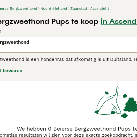
ierse Bergzweethond
Noord-Holland
Zaanstad
Assendelft
ergzweethond Pups te koop
in Assend
n
ergzweethond
weethond is een hondenras dat afkomstig is uit Duitsland. Het
aar berggebied. Het dier is geschikt voor het volgen van sp
t bewaren
angeduid als Bayrischer Gebirgsschweishund, vooral in zijn ge
se Bergzweethond adviespagina
voor informatie over dit hon
We hebben 0 Beierse Bergzweethond Pups te
komstige resultaten wil zien voor deze exacte zoekopdracht, 