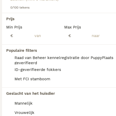
Lees onze
Beierse Bergzweethond adviespagina
voor
informatie over dit hondenras.
0/100 tekens
We hebben 0 Beierse Bergzweethond Pups te
Prijs
koop in Oldambt gevonden.
Min Prijs
Max Prijs
Als je toekomstige resultaten wil zien voor deze 
exacte zoekopdracht, sla dan je zoekopdracht op en 
€
€
vind jouw perfecte hond:
Zoekopdracht bewaren
Populaire filters
Raad van Beheer kennelregistratie door PuppyPlaats
geverifieerd
FAQ's
ID-geverifieerde fokkers
Met FCI stamboom
Zijn Beierse berghonden
Geslacht van het huisdier
zeldzaam?
Mannelijk
De Beierse berghond is een zeldzaam ras
dat niet makkelijk te vinden is.
Vrouwelijk