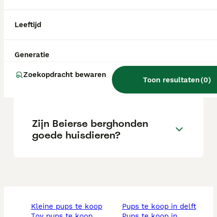
Wat is het karakter van een
Leeftijd
Beierse Bergzweethond?
Generatie
Wat kost een Beierse
Zoekopdracht bewaren
Toon resultaten
(
0
)
Bergzweethond?
Zijn Beierse berghonden
goede huisdieren?
kleine pups te koop
pups te koop in delft
toy pups te koop
pups te koop in