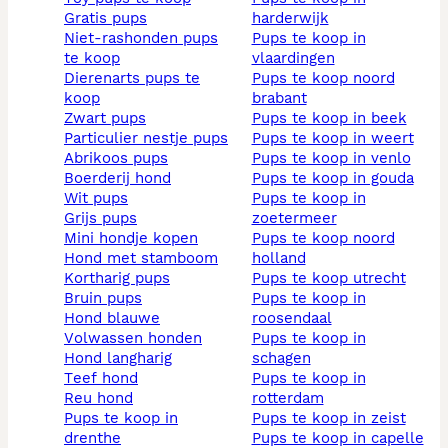
gratis pups
harderwijk
niet-rashonden pups
pups te koop in
te koop
vlaardingen
dierenarts pups te
pups te koop noord
koop
brabant
zwart pups
pups te koop in beek
particulier nestje pups
pups te koop in weert
abrikoos pups
pups te koop in venlo
boerderij hond
pups te koop in gouda
wit pups
pups te koop in
grijs pups
zoetermeer
mini hondje kopen
pups te koop noord
hond met stamboom
holland
kortharig pups
pups te koop utrecht
bruin pups
pups te koop in
hond blauwe
roosendaal
volwassen honden
pups te koop in
hond langharig
schagen
teef hond
pups te koop in
reu hond
rotterdam
pups te koop in
pups te koop in zeist
drenthe
pups te koop in capelle