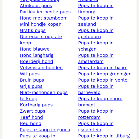
abrikoos pups
pups te koop in
particulier nestje pups
limburg
hond met stamboom
pups te koop in
mini hondje kopen
zeeland
gratis pups
pups te koop in
dierenarts pups te
apeldoorn
koop
pups te koop in
hond blauwe
schagen
hond langharig
pups te koop in
boerderij hond
amsterdam
volwassen honden
pups te koop in baarn
wit pups
pups te koop groningen
bruin pups
pups te koop in venlo
grijs pups
pups te koop in
niet-rashonden pups
barneveld
te koop
pups te koop noord
kortharig pups
brabant
zwart pups
pups te koop in
teef hond
rotterdam
reu hond
pups te koop in
pups te koop in gouda
ijsselstein
pups te koop in
pups te koop in tilburg