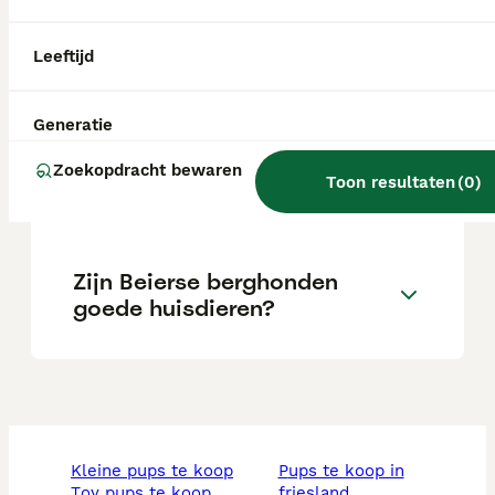
Wat is het karakter van een
Leeftijd
Beierse Bergzweethond?
Generatie
Wat kost een Beierse
Zoekopdracht bewaren
Toon resultaten
(
0
)
Bergzweethond?
Zijn Beierse berghonden
goede huisdieren?
kleine pups te koop
pups te koop in
toy pups te koop
friesland