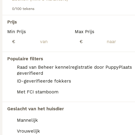
Lees onze
Beierse Bergzweethond adviespagina
voor
informatie over dit hondenras.
0/100 tekens
We hebben 0 Beierse Bergzweethond Pups te
Prijs
koop in Tytsjerksteradiel gevonden.
Min Prijs
Max Prijs
Als je toekomstige resultaten wil zien voor deze 
exacte zoekopdracht, sla dan je zoekopdracht op en 
€
€
vind jouw perfecte hond:
Zoekopdracht bewaren
Populaire filters
Raad van Beheer kennelregistratie door PuppyPlaats
geverifieerd
FAQ's
ID-geverifieerde fokkers
Met FCI stamboom
Zijn Beierse berghonden
Geslacht van het huisdier
zeldzaam?
Mannelijk
De Beierse berghond is een zeldzaam ras
dat niet makkelijk te vinden is.
Vrouwelijk