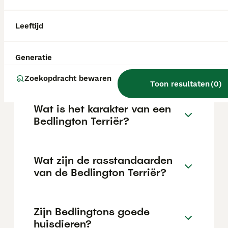
geworden en hun opvallende uiterlijk en
specifieke eigenschappen niet iedereen
aanspreken.
Leeftijd
Wat is de prijs van een
Generatie
Bedlington Terriër?
Zoekopdracht bewaren
Toon resultaten
(
0
)
Wat is het karakter van een
Bedlington Terriër?
Wat zijn de rasstandaarden
van de Bedlington Terriër?
Zijn Bedlingtons goede
huisdieren?