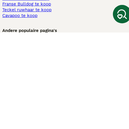
Franse Bulldog te koop
Teckel ruwhaar te koop
Cavapoo te koop
Andere populaire pagina's
Honden te koop in Amsterdam
Pups te koop Limburg​
Pups te koop Friesland​
Honden te koop in Gelderland
Honden te koop in Den Haag
Honden te koop in Enschede
Adopteer hond in Nederland
Informatie
Over ons
Privacybeleid
Support
Pers
Voorwaarden
Pups verkopen
Honden test