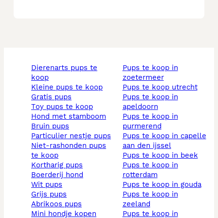
dierenarts pups te
pups te koop in
koop
zoetermeer
kleine pups te koop
pups te koop utrecht
gratis pups
pups te koop in
toy pups te koop
apeldoorn
hond met stamboom
pups te koop in
bruin pups
purmerend
particulier nestje pups
pups te koop in capelle
niet-rashonden pups
aan den ijssel
te koop
pups te koop in beek
kortharig pups
pups te koop in
boerderij hond
rotterdam
wit pups
pups te koop in gouda
grijs pups
pups te koop in
abrikoos pups
zeeland
mini hondje kopen
pups te koop in