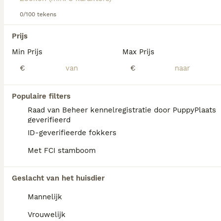
zich naar andere regio's van het land.
0/100 tekens
Lees onze
Bedlington Terrier adviespagina
voor informatie
We hebben 0 Bedlington Terriër Pups te koop
over dit hondenras.
Prijs
in Reusel-de Mierden gevonden.
Min Prijs
Max Prijs
Als je toekomstige resultaten wil zien voor deze 
exacte zoekopdracht, sla dan je zoekopdracht op en 
€
€
vind jouw perfecte hond:
Zoekopdracht bewaren
Populaire filters
Raad van Beheer kennelregistratie door PuppyPlaats
geverifieerd
FAQ's
ID-geverifieerde fokkers
Met FCI stamboom
Waarom zijn Bedlington
Geslacht van het huisdier
terriers zo zeldzaam?
Mannelijk
Bedlington Terriërs zijn relatief zeldzaam,
mede doordat andere rassen populairder zijn
Vrouwelijk