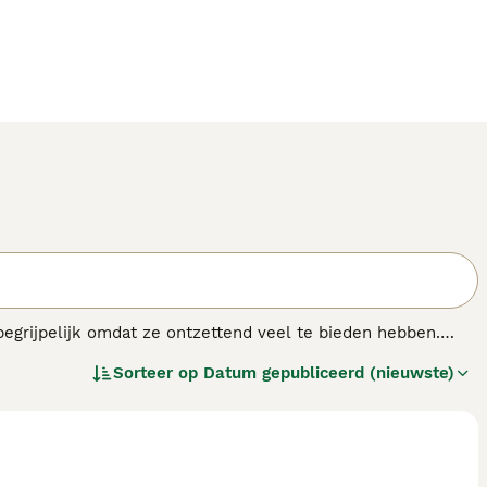
 begrijpelijk omdat ze ontzettend veel te bieden hebben.
e ontspannen en gelukkig zijn in een huiselijke omgeving.
Sorteer op
Datum gepubliceerd (nieuwste)
trokken in alle activiteiten.