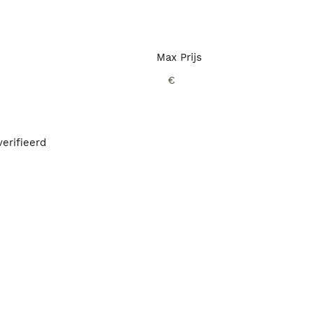
Max Prijs
€
erifieerd