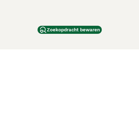
Zoekopdracht bewaren
dam
and
ag
de
d
ci Animali
Lancaster Puppies
 verbeteren. Met het gebruik van deze website en