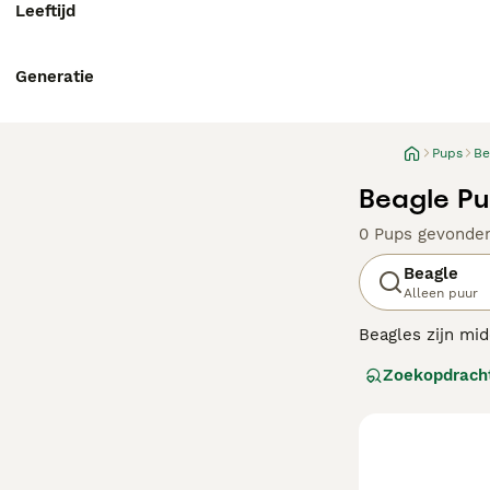
Leeftijd
Generatie
Pups
Be
Beagle Pu
0 Pups gevonde
Beagle
Alleen puur
Beagles zijn mid
Hoewel ze een s
Zoekopdrach
De honden zijn n
Lees onze
Beagl