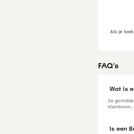
Als je toe
FAQ's
Wat is 
De gemiddel
stamboom, d
Is een B