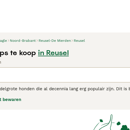
agle
Noord-Brabant
Reusel-De Mierden
Reusel
ps te koop
in Reusel
n
delgrote honden die al decennia lang erg populair zijn. Dit is
terk jachtinstinct behouden, staan Beagles erom bekend dat z
t bewaren
iet snel van streek, waar ze ook zijn. Beagles worden graag be
e adviespagina
voor informatie over dit hondenras.