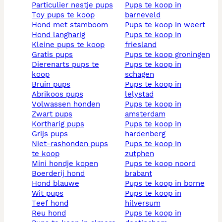
particulier nestje pups
pups te koop in
toy pups te koop
barneveld
hond met stamboom
pups te koop in weert
hond langharig
pups te koop in
kleine pups te koop
friesland
gratis pups
pups te koop groningen
dierenarts pups te
pups te koop in
koop
schagen
bruin pups
pups te koop in
abrikoos pups
lelystad
volwassen honden
pups te koop in
zwart pups
amsterdam
kortharig pups
pups te koop in
grijs pups
hardenberg
niet-rashonden pups
pups te koop in
te koop
zutphen
mini hondje kopen
pups te koop noord
boerderij hond
brabant
hond blauwe
pups te koop in borne
wit pups
pups te koop in
teef hond
hilversum
reu hond
pups te koop in