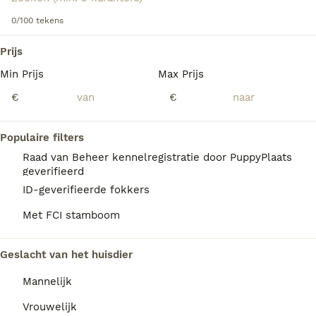
Lees onze Basset Artesién Normand adviespagina voor
informatie over dit ras.
0/100 tekens
We hebben 0 Basset Artesien Normand Pups
Prijs
te koop in Noord-Holland gevonden.
Min Prijs
Max Prijs
Als je toekomstige resultaten wil zien voor deze 
exacte zoekopdracht, sla dan je zoekopdracht op en 
€
€
vind jouw perfecte hond:
Zoekopdracht bewaren
Populaire filters
Raad van Beheer kennelregistratie door PuppyPlaats
geverifieerd
FAQ's
ID-geverifieerde fokkers
Met FCI stamboom
Wat is het karakter van een
Geslacht van het huisdier
Basset Artésien Normand?
Mannelijk
De Basset Artésien Normand is een echte
gezinshond: aanhankelijk, dol op kinderen en
Vrouwelijk