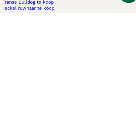
Franse Bulldog te koop
Teckel ruwhaar te koop
Cavapoo te koop
Andere populaire pagina's
Honden te koop in Amsterdam
Pups te koop Limburg​
Pups te koop Friesland​
Honden te koop in Gelderland
Honden te koop in Den Haag
Honden te koop in Enschede
Adopteer hond in Nederland
Informatie
Over ons
Privacybeleid
Support
Pers
Voorwaarden
Pups verkopen
Honden test