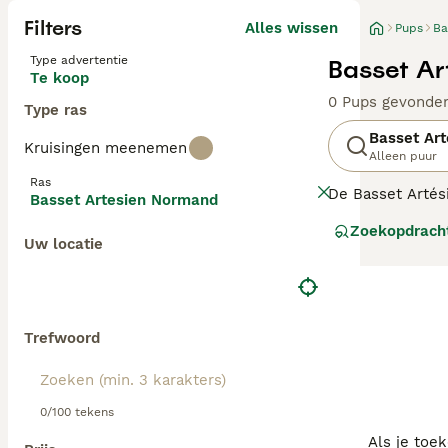
Filters
Alles wissen
Pups
Ba
Type advertentie
Basset Ar
Te koop
0 Pups gevonde
Type ras
Basset Ar
Kruisingen meenemen
Alleen puur
Ras
De Basset Artési
Basset Artesien Normand
een zogenaamde 
Zoekopdrach
met name gebruik
Uw locatie
Lees onze Basse
Trefwoord
0/100 tekens
Als je toe