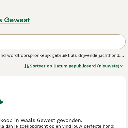
s Gewest
nd wordt oorspronkelijk gebruikt als drijvende jachthond:
om zich in (dicht) struikgewas te begeven. De hond wordt
Sorteer op
Datum gepubliceerd (nieuwste)
 een meute.
.
 koop in Waals Gewest gevonden.
sla dan je zoekopdracht op en vind jouw perfecte hond: