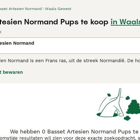
sset Artesien Normand
Waals Gewest
tesien Normand Pups te koop
in Waal
n
tesien Normand
en Normand is een Frans ras, uit de streek Normandië. De ho
Drijver. Zijn korte benen maken het ras uitstekend geschikt 
t bewaren
t in de jacht op haas en konijn, hetzij als eenling, hetzij in
t Artesién Normand adviespagina voor informatie over dit ras
We hebben 0 Basset Artesien Normand Pups te
komstige resultaten wil zien voor deze exacte zoekopdracht, 