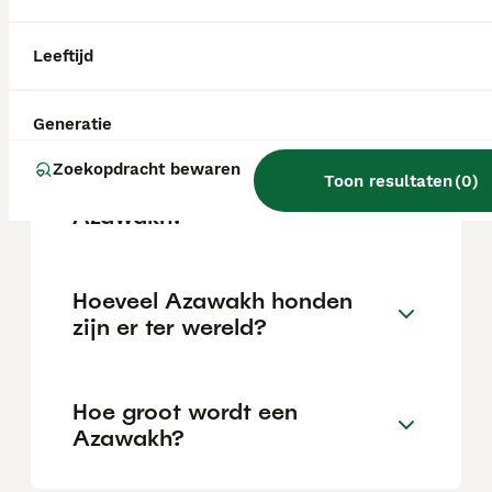
van nature ook als waakhond of jachthond
instaat. In een thuissituatie is het belangrijk
rekening te houden met zijn behoefte aan
Leeftijd
voldoende beweging en gezelschap, want hij
doet het niet goed als hij alleen of verveeld
is.
Generatie
Zoekopdracht bewaren
Toon resultaten
(
0
)
Wat voor hondenras is een
Azawakh?
Hoeveel Azawakh honden
zijn er ter wereld?
Hoe groot wordt een
Azawakh?