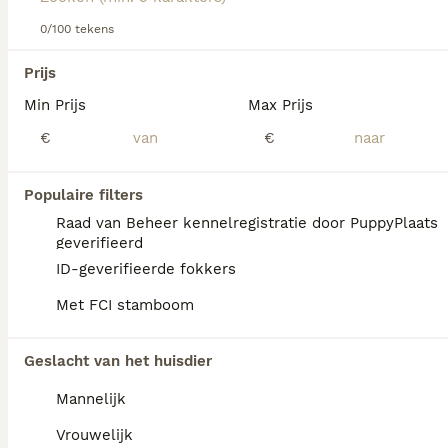
0/100 tekens
We hebben 0 Azawakh Pups te koop in Mill
Prijs
en Sint Hubert gevonden.
Min Prijs
Max Prijs
Als je toekomstige resultaten wil zien voor deze 
exacte zoekopdracht, sla dan je zoekopdracht op en 
€
€
vind jouw perfecte hond:
Zoekopdracht bewaren
Populaire filters
Raad van Beheer kennelregistratie door PuppyPlaats
geverifieerd
FAQ's
ID-geverifieerde fokkers
Met FCI stamboom
Is de Azawakh een goed
Geslacht van het huisdier
huisdier?
Mannelijk
De Azawakh is een intelligente en
liefdevolle metgezel voor zijn familie, die
Vrouwelijk