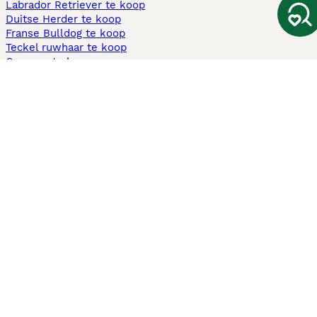
Labrador Retriever te koop
Duitse Herder te koop
Franse Bulldog te koop
Teckel ruwhaar te koop
Cavapoo te koop
Andere populaire pagina's
Honden te koop in Amsterdam
Pups te koop Limburg​
Pups te koop Friesland​
Honden te koop in Gelderland
Honden te koop in Den Haag
Honden te koop in Enschede
Adopteer hond in Nederland
Informatie
Over ons
Privacybeleid
Support
Pers
Voorwaarden