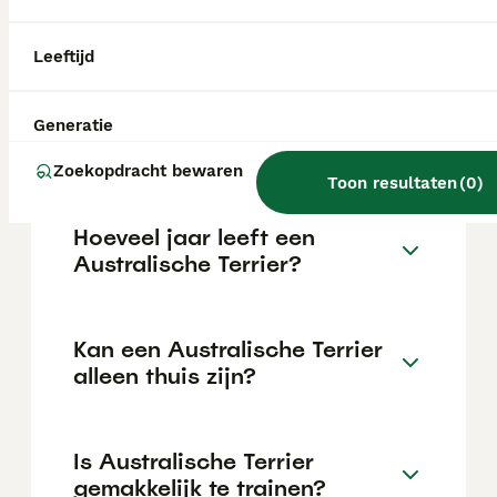
maar dit kan variëren afhankelijk van
factoren zoals de stamboom, de reputatie
van de fokker en de locatie.
Leeftijd
Wat is het karakter van een
Generatie
Australische Terrier?
Zoekopdracht bewaren
Toon resultaten
(
0
)
Hoeveel jaar leeft een
Australische Terrier?
Kan een Australische Terrier
alleen thuis zijn?
Is Australische Terrier
gemakkelijk te trainen?