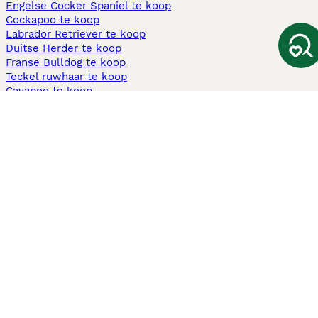
Engelse Cocker Spaniel te koop
Cockapoo te koop
Labrador Retriever te koop
Duitse Herder te koop
Franse Bulldog te koop
Teckel ruwhaar te koop
Cavapoo te koop
Andere populaire pagina's
Honden te koop in Amsterdam
Pups te koop Limburg​
Pups te koop Friesland​
Honden te koop in Gelderland
Honden te koop in Den Haag
Honden te koop in Enschede
Adopteer hond in Nederland
Informatie
Over ons
Privacybeleid
Support