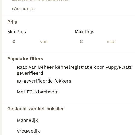
informatie over dit hondenras.
0/100 tekens
We hebben 0 Australische Terriër Pups te
Prijs
koop in Goeree-Overflakkee gevonden.
Min Prijs
Max Prijs
Als je toekomstige resultaten wil zien voor deze 
exacte zoekopdracht, sla dan je zoekopdracht op en 
€
€
vind jouw perfecte hond:
Zoekopdracht bewaren
Populaire filters
Raad van Beheer kennelregistratie door PuppyPlaats
geverifieerd
FAQ's
ID-geverifieerde fokkers
Met FCI stamboom
Hoeveel kost een
Geslacht van het huisdier
Australische Terrier?
Mannelijk
De gemiddelde prijs voor een Australische
Terriër pup in Nederland ligt rond de €700
Vrouwelijk